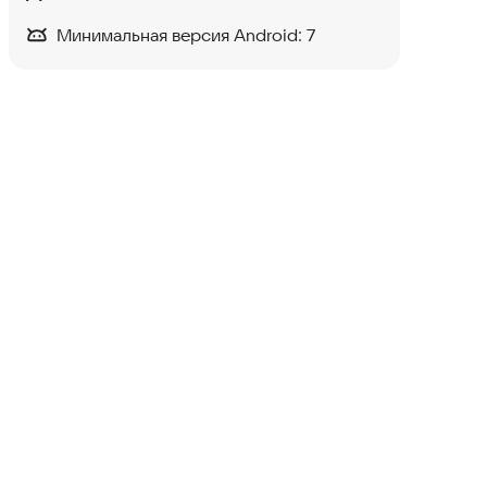
Минимальная версия Android:
7
Sleep Timer (Turn music off)
Полезные инструменты
Звуки Вселенной
Здоровье
·
Образ жизни
SleepTracker
Здоровье