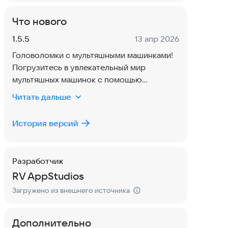
Что нового
Версия:
Дата:
1.5.5
13 апр 2026
Головоломки с мультяшными машинками!
Погрузитесь в увлекательный мир
мультяшных машинок с помощью
захватывающих головоломок. Дети
Читать дальше
расставляют нужные фигуры, чтобы
завершить изображения, развивая при
История версий
этом мышление и координацию.
- Новый опыт головоломок с машинками
- Исправлены ошибки и улучшена
Разработчик
производительность
RV AppStudios
Обновите сейчас и начните свое
приключение с головоломками!
Загружено из внешнего источника
Дополнительно