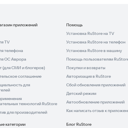
рузите его прямо сейчас, чтобы спать крепче и
 доступ нужен для функции «Выключить экран».
магазин приложений
Помощь
чите Разрешение администрирования устройства в
Установка RuStore на TV
ля TV
Установка RuStore на телефон
ля телефона
Установка RuStore в машину
 стабильной и удобной работы сервиса. Будьте
и права для доступа к вашим личным данным или
для ОС Аврора
Помощь пользователям RuStor
 (для СМИ и блогеров)
Покупки и возвраты
тельское соглашение
Авторизация в RuStore
 автоматический запуск или фоновую активность.
циальность для
Сбой обновления приложений
батареи или автоматический запуск, некоторые
телей
Детский режим
применения
Автообновление приложений
ательных технологий RuStore
качественным сном каждую ночь!
Как написать отзыв к приложе
тив для производителей
ые категории
Блог RuStore