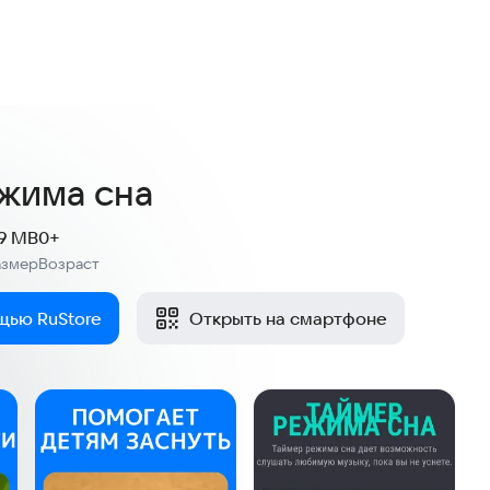
жима сна
.9 MB
0+
азмер
Возраст
:
щью RuStore
Открыть на смартфоне