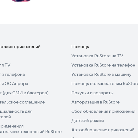
магазин приложений
Помощь
Установка RuStore на TV
ля TV
Установка RuStore на телефон
ля телефона
Установка RuStore в машину
для ОС Аврора
Помощь пользователям RuStor
 (для СМИ и блогеров)
Покупки и возвраты
тельское соглашение
Авторизация в RuStore
циальность для
Сбой обновления приложений
телей
Детский режим
применения
Автообновление приложений
ательных технологий RuStore