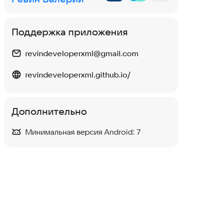
Поддержка приложения
revindeveloperxml@gmail.com
revindeveloperxml.github.io/
Английский 8000: учить
слова
Образование
Дополнительно
4,3
Минимальная версия Android:
7
LangQuiz
Викторины
4,7
Learning Words
Детские