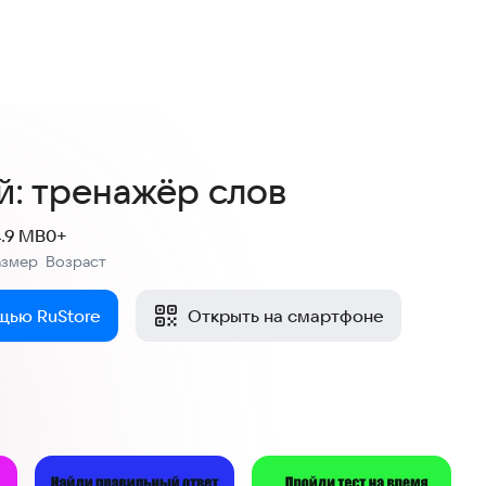
й: тренажёр слов
4.9 MB
0+
азмер
Возраст
:
щью RuStore
Открыть на смартфоне