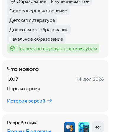
Образование
Изучение языков
Категория
:
Тег
:
Самосовершенствование
Тег
:
Детская литература
Тег
:
Дошкольное образование
Тег
:
Начальное образование
Тег
:
Проверено вручную и антивирусом
Тег
:
Что нового
Версия:
Дата:
1.0.17
14 июл 2026
Первая версия
История версий
Разработчик
+
2
Ревин Валерий