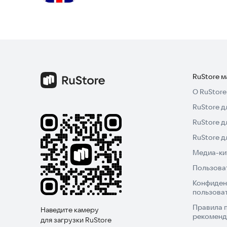
RuStore 
О RuStore
RuStore д
RuStore д
RuStore 
Медиа-кит
Пользова
Конфиден
пользова
Правила 
Наведите камеру
рекоменд
для загрузки RuStore