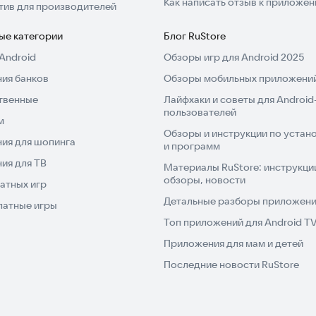
Как написать отзыв к приложе
тив для производителей
ые категории
Блог RuStore
Android
Обзоры игр для Android 2025
ия банков
Обзоры мобильных приложений
твенные
Лайфхаки и советы для Android
пользователей
м
Обзоры и инструкции по устано
ия для шопинга
и программ
ия для ТВ
Материалы RuStore: инструкци
обзоры, новости
атных игр
Детальные разборы приложений
латные игры
Топ приложений для Android T
Приложения для мам и детей
Последние новости RuStore