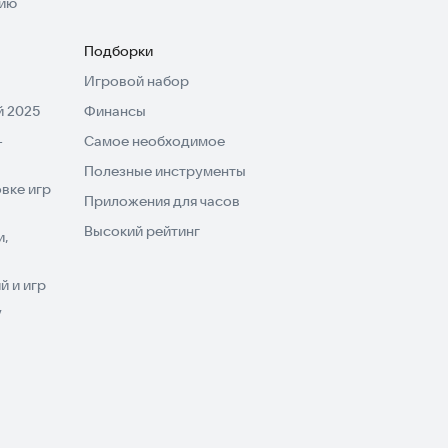
нию
Подборки
Игровой набор
 2025
Финансы
-
Самое необходимое
Полезные инструменты
вке игр
Приложения для часов
Высокий рейтинг
и,
 и игр
V