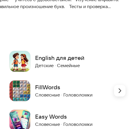
 произношение букв. Тесты и проверка
ью встроенных тестов, которые помогают выявить и
еально для вас, если вы хотите:
ия.
мпе.
English для детей
ов» прямо сейчас и убедитесь, что изучение языка
Детские
·
Семейные
ас выслушать и помочь! Свяжитесь с нами через
FillWords
Словесные
·
Головоломки
Easy Words
Словесные
·
Головоломки