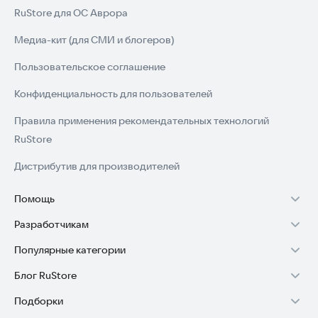
RuStore для ОС Аврора
Медиа-кит (для СМИ и блогеров)
Пользовательское соглашение
Конфиденциальность для пользователей
Правила применения рекомендательных технологий
RuStore
Дистрибутив для производителей
Помощь
Разработчикам
Установка RuStore на TV
Популярные категории
Зарабатывать с RuStore
Установка RuStore на телефон
Блог RuStore
Игры для Android
Стать разработчиком
Установка RuStore в машину
Подборки
Обзоры игр для Android 2025
Приложения банков
Доступ к RuStore Консоль
Помощь пользователям RuStore