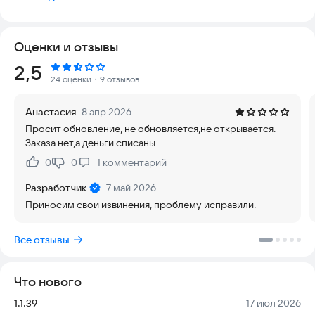
Широкий функционал - выгрузка, замены, дозаказы,
информирование, обратная связь и многое другое.
Бесплатная доставка в города России, где есть наши ПВЗ.
Оценки и отзывы
Рейтинг:
2,5
24 оценки
・9 отзывов
Анастасия
8 апр 2026
Просит обновление, не обновляется,не открывается.
Заказа нет,а деньги списаны
0
0
1
комментарий
Нравится:
Не нравится:
Разработчик
7 май 2026
Приносим свои извинения, проблему исправили.
Все отзывы
Что нового
Версия:
Дата:
1.1.39
17 июл 2026