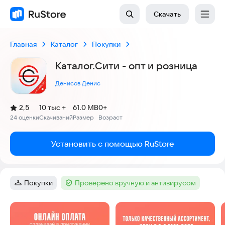
Скачать
Главная
Каталог
Покупки
Каталог.Сити - опт и розница
Денисов Денис
(
)
2,5
10 тыс +
61.0 MB
0+
Рейтинг:
24 оценки
Скачиваний
Размер
Возраст
:
:
:
Установить с помощью RuStore
Покупки
Проверено вручную и антивирусом
Категория
:
Тег
:
Скриншоты