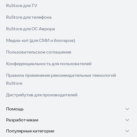
RuStore для TV
RuStore для телефона
RuStore для ОС Аврора
Медиа-кит (для СМИ и блогеров)
Пользовательское соглашение
Конфиденциальность для пользователей
Правила применения рекомендательных технологий
RuStore
Дистрибутив для производителей
Помощь
Разработчикам
Установка RuStore на TV
Популярные категории
Зарабатывать с RuStore
Установка RuStore на телефон