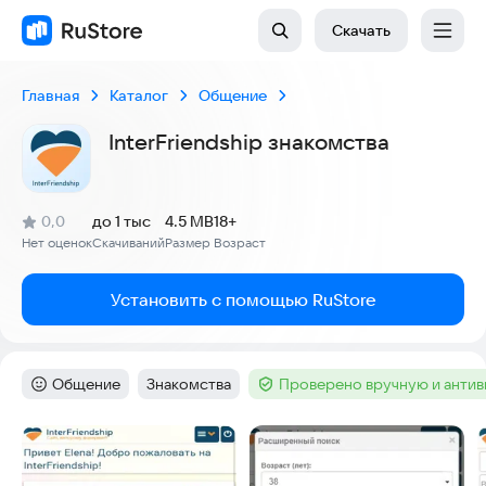
Скачать
Главная
Каталог
Общение
InterFriendship знакомства
(
)
0,0
до 1 тыс
4.5 MB
18+
Рейтинг:
Нет оценок
Скачиваний
Размер
Возраст
:
:
:
Установить с помощью RuStore
Общение
Знакомства
Проверено вручную и анти
Категория
:
Тег
:
Тег
:
Скриншоты