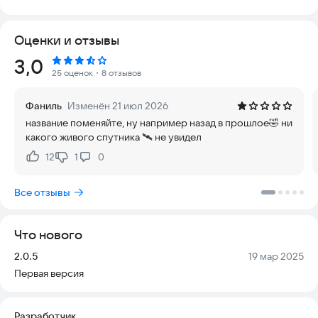
доступ к живым HD-картам прямо на смартфоне, наблюдая
за планетой в 3D-режиме.
Оценки и отзывы
🌍 Живые карты и спутниковые снимки
Рейтинг:
3,0
Приложение показывает актуальное состояние Земли. Вы
25 оценок
・8 отзывов
можете путешествовать по карте, следить за своим
движением в реальном времени и видеть текущий трафик.
Фаниль
Изменён 21 июл 2026
Найдите любой адрес, проложите маршрут и
название поменяйте, ну например назад в прошлое🤣 ни
перемещайтесь в любую точку мира.
какого живого спутника 🛰️ не увидел
🗣️ Голосовая навигация и маршруты
12
1
0
Нравится:
Не нравится:
Встроенный GPS-навигатор дает голосовые инструкции для
комфортного перемещения. Оповещения о дорожном
Все отзывы
движении в реальном времени предоставляют самую
свежую информацию о пробках. Вы найдете самый короткий
и быстрый путь, нарисуете оптимальный маршрут и будете
Что нового
двигаться куда угодно.
Версия:
Дата:
2.0.5
19 мар 2025
🛰️ Спутниковый вид и скорость
Первая версия
Приложение отображает вид со спутника в реальном
времени. Вы увидите свое текущее местоположение на
карте и сможете отслеживать скорость движения.
Разработчик