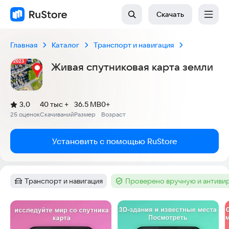
Скачать
Главная
Каталог
Транспорт и навигация
Живая спутниковая карта земли
(
)
3,0
40 тыс +
36.5 MB
0+
Рейтинг:
25 оценок
Скачиваний
Размер
Возраст
:
:
:
Установить с помощью RuStore
Транспорт и навигация
Проверено вручную и антиви
Категория
:
Тег
:
Скриншоты