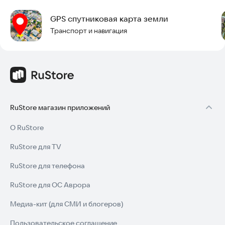
Карта трафика отображает текущий статус движения.
GPS спутниковая карта земли
Попробуйте Live Satellite – Earth View Maps & GPS Navigation
Транспорт и навигация
прямо сейчас, чтобы начать исследовать мир с
максимальной точностью и удобством. Установите
приложение и откройте для себя новые горизонты.
RuStore магазин приложений
О RuStore
RuStore для TV
RuStore для телефона
RuStore для ОС Аврора
Медиа-кит (для СМИ и блогеров)
Пользовательское соглашение