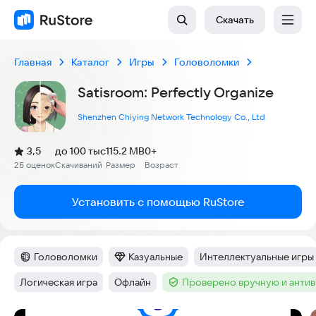
Скачать
Главная
Каталог
Игры
Головоломки
Satisroom: Perfectly Organize
Shenzhen Chiying Network Technology Co., Ltd
(
)
3,5
до 100 тыс
115.2 MB
0+
Рейтинг:
25 оценок
Скачиваний
Размер
Возраст
:
:
:
Установить с помощью RuStore
Головоломки
Казуальные
Интеллектуальные игры
Категория
:
Категория
:
Тег
:
Логическая игра
Офлайн
Проверено вручную и анти
Тег
:
Тег
:
Тег
: