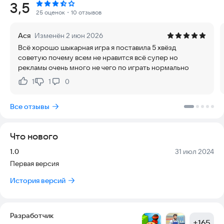
Рейтинг:
3,5
стресс. Каждая мини-игра позволит вам получить
25 оценок
・10 отзывов
удовольствие от того, что все находится на своем месте, и
облегчить ваше ОКР.
Ася
Изменён 2 июн 2026
Всё хорошо шыкарная игра я поставила 5 хвёзд
Особенность:
советую почему всем не нравится всё супер но
- Мини-игры на разнообразные темы: макияж, уборка,
рекламы очень много не чего по играть нормально
расстановка мебели, приготовление пищи.
- Расслабляющая музыка и звуки ASMR, успокаивающее
1
1
0
Нравится:
Не нравится:
ощущение
- Прекрасная и креативная игровая графика
Все отзывы
- Постоянно разблокируйте и обновляйте уровни для
вашего мозга.
Что нового
Расслабьте свой разум, испытывая успокаивающее
удовлетворение от наведения порядка и уборки. Satisroom:
Версия:
Дата:
1.0
31 июл 2024
наведите порядок, исправьте свою душу и успокойте свой
Первая версия
разум!
Контактный адрес электронной почты:
840687639@qq.com
История версий
Разработчик
+
165