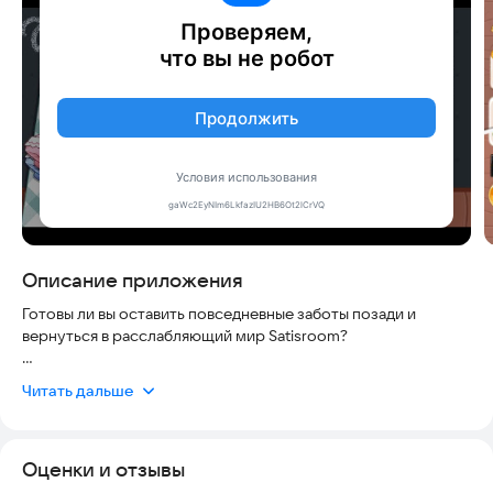
Скриншоты
Описание приложения
Готовы ли вы оставить повседневные заботы позади и
вернуться в расслабляющий мир Satisroom?
В этой успокаивающей игре вы можете просто
Читать дальше
расслабиться, сортируя, наполняя и чистя, превращая хаос в
идеально организованное пространство.
Оценки и отзывы
Организовав комнаты, упаковав вещи и все расставив так, вы
обретете безмятежный ритм, который поможет снять