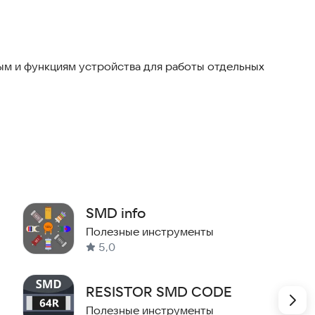
стора, будь то компонент с цветовой маркировкой
но упрощен и не требует сложных действий.
ых инструментов:
м и функциям устройства для работы отдельных
SMD info
Полезные инструменты
5,0
е рассчитывать цепи за считанные секунды.
RESISTOR SMD CODE
Полезные инструменты