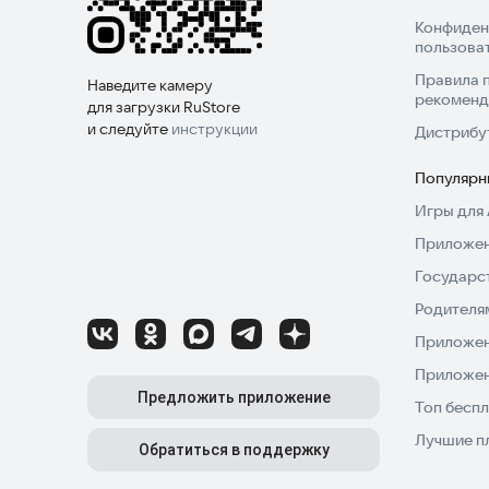
Конфиден
пользова
Правила 
Наведите камеру
рекоменд
для загрузки RuStore
и следуйте
инструкции
Дистрибу
Популярн
Игры для 
Приложен
Государс
Родителя
Приложен
Приложен
Предложить приложение
Топ беспл
Лучшие п
Обратиться в поддержку