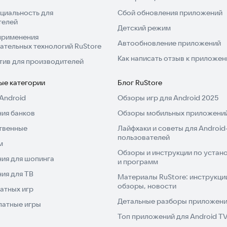
циальность для
Сбой обновления приложений
телей
Детский режим
применения
Автообновление приложений
ательных технологий RuStore
Как написать отзыв к приложе
тив для производителей
ые категории
Блог RuStore
Android
Обзоры игр для Android 2025
ия банков
Обзоры мобильных приложений
твенные
Лайфхаки и советы для Android
пользователей
м
Обзоры и инструкции по устано
ия для шопинга
и программ
ия для ТВ
Материалы RuStore: инструкци
обзоры, новости
атных игр
Детальные разборы приложений
латные игры
Топ приложений для Android T