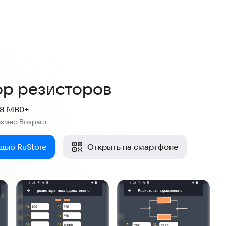
ор резисторов
.8 MB
0+
азмер
Возраст
:
щью RuStore
Открыть на смартфоне