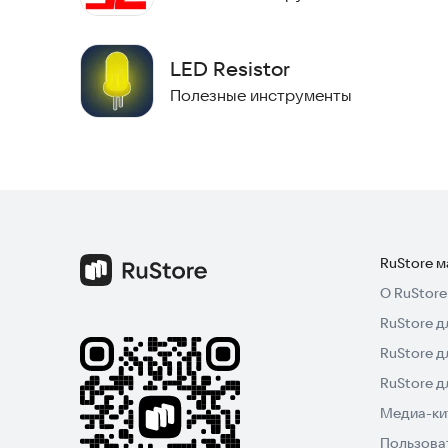
LED Resistor
Полезные инструменты
RuStore 
О RuStore
RuStore д
RuStore д
RuStore 
Медиа-кит
Пользова