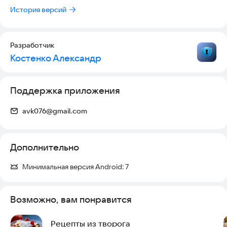
минуты.
История версий
- Подходит для любого уровня — от новичка до опытного
кулинара.
- Простой и понятный интерфейс — все функции всегда под
Разработчик
Костенко Александр
Поддержка приложения
avk076@gmail.com
Дополнительно
Минимальная версия Android:
7
Возможно, вам понравится
Рецепты из творога