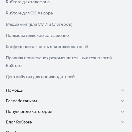
RuStore для телефона
RuStore для ОС Аврора
Медиа-кит (для СМИ и блогеров)
Пользовательское соглашение
Конфиденциальность для пользователей
Правила применения рекомендательных технологий
RuStore
Дистрибутив для производителей
Помощь
Разработчикам
Установка RuStore на TV
Популярные категории
Зарабатывать с RuStore
Установка RuStore на телефон
Блог RuStore
Игры для Android
Стать разработчиком
Установка RuStore в машину