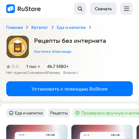
Скачать
Главная
Каталог
Еда и напитки
Рецепты без интернета
Костенко Александр
(
)
0,0
1 тыс +
46.7 MB
0+
Рейтинг:
Нет оценок
Скачиваний
Размер
Возраст
:
:
:
Установить с помощью RuStore
Еда и напитки
Рецепты
Проверено вручную и ант
Категория
:
Тег
:
Тег
:
Скриншоты