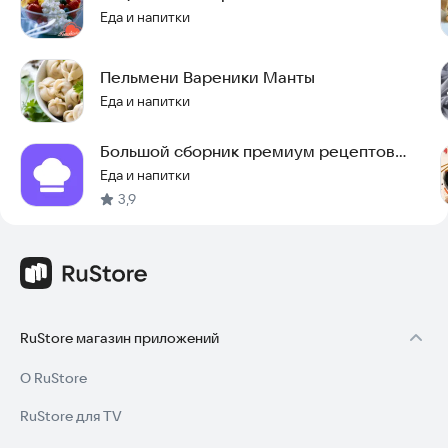
Еда и напитки
Пельмени Вареники Манты
Еда и напитки
Большой сборник премиум рецептов
вкусных блюд
Еда и напитки
3,9
RuStore магазин приложений
О RuStore
RuStore для TV