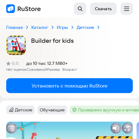
Скачать
Главная
Каталог
Игры
Детские
Builder for kids
(
)
0,0
до 10 тыс
12.7 MB
0+
Рейтинг:
Нет оценок
Скачиваний
Размер
Возраст
:
:
:
Установить с помощью RuStore
Детские
Обучающие
Проверено вручную и антив
Категория
:
Тег
:
Тег
:
Скриншоты