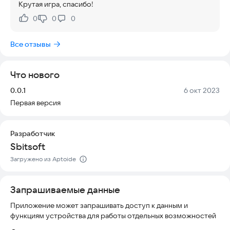
Крутая игра, спасибо!
0
0
0
Нравится:
Не нравится:
Все отзывы
Что нового
Версия:
Дата:
0.0.1
6 окт 2023
Первая версия
Разработчик
Sbitsoft
Загружено из Aptoide
Запрашиваемые данные
Приложение может запрашивать доступ к данным и
функциям устройства для работы отдельных возможностей