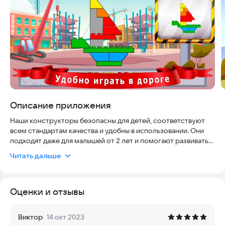
Описание приложения
Наши конструкторы безопасны для детей, соответствуют
всем стандартам качества и удобны в использовании. Они
подходят даже для малышей от 2 лет и помогают развивать
моторику, логику и воображение. Игра подходит для дома и
Читать дальше
в дороге — никаких сложных настроек и подключений.
Ребенок просто собирает детали по инструкции, как
настоящий строитель, и получает готовый результат — дом,
Оценки и отзывы
машину или животное. После успешной сборки он получает
награду, которая поднимет настроение и мотивирует на
новые проекты.
Виктор
14 окт 2023