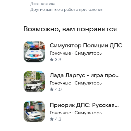
Диагностика
Другие данные о работе приложения
Возможно, вам понравится
Симулятор Полиции ДПС
Гоночные
·
Симуляторы
3,9
Лада Ларгус - игра про
машины
Гоночные
·
Симуляторы
4,0
Приорик ДПС: Русская
Полиция
Гоночные
·
Симуляторы
4,3