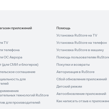
магазин приложений
Помощь
Установка RuStore на TV
ля TV
Установка RuStore на телефон
ля телефона
Установка RuStore в машину
для ОС Аврора
Помощь пользователям RuStor
 (для СМИ и блогеров)
Покупки и возвраты
тельское соглашение
Авторизация в RuStore
циальность для
Сбой обновления приложений
телей
Детский режим
применения
Автообновление приложений
ательных технологий RuStore
Как написать отзыв к приложе
тив для производителей