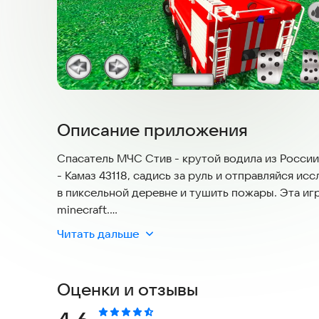
Описание приложения
Спасатель МЧС Стив - крутой водила из Росси
- Камаз 43118, садись за руль и отправляйся ис
в пиксельной деревне и тушить пожары. Эта и
minecraft.
Читать дальше
Будь реальным русским водилой службы спасен
ведь это же игра про машины - начинай ехать 
передвижения пожарников из министерства чре
Оценки и отзывы
грузовику до тонированного мужского зверя, н
русский дрифт - пожарные машины! Покажи всем