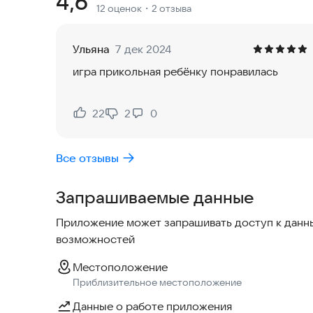
Рейтинг:
4,6
12 оценок
・2 отзыва
машине Камаз по городу в игре свободного во
Свободная езда в городе и по деревне на карте
Ульяна
7 дек 2024
Камазу в гараже, да, смелее спасатель МЧС Сти
игра прикольная ребёнку понравилась
русский пожарный автомобиль и начинай тюнинг
максимальную скорость, меняй колеса или пе
что это не бесплатно, поэтому сначала тебе нуж
22
2
0
Нравится:
Не нравится:
МЧС Игра про машину КАМАЗ, особенности:
Все отзывы
- Спасатель МЧС Стив в главной роли!
- Большая зеленая карта с холмами и постройк
Запрашиваемые данные
- Симулятор русской машины КАМАЗ 43118 .
- Реалистичная езда по холмам и дорогам - сим
Приложение может запрашивать доступ к данны
камеры.
возможностей
- В пожарной станции Стива ты сможешь взглян
- Ты сможешь вызвать эвакуатор, если твой кам
Местоположение
Приблизительное местоположение
Данные о работе приложения