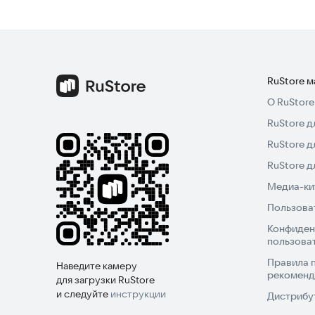
RuStore 
О RuStore
RuStore д
RuStore д
RuStore 
Медиа-кит
Пользова
Конфиден
пользова
Правила 
Наведите камеру
рекоменд
для загрузки RuStore
и следуйте
инструкции
Дистрибу