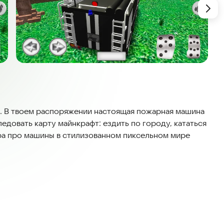
и. В твоем распоряжении настоящая пожарная машина
следовать карту майнкрафт: ездить по городу, кататься
гра про машины в стилизованном пиксельном мире
ия 112 и покажи всем езду на пожарном МЧС камазе,
по дороге на стоковом Камазе, обычном средством
звычайных ситуаций и прокачай тюнинг этому
а котором не стыдно втопить на дороге - настоящий
, что такое быстрая русская езда на громадной