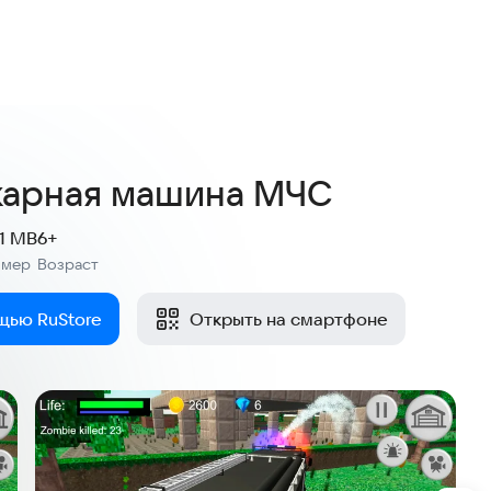
4,6
12 оценок
жарная машина МЧС
.1 MB
6+
змер
Возраст
:
щью RuStore
Открыть на смартфоне