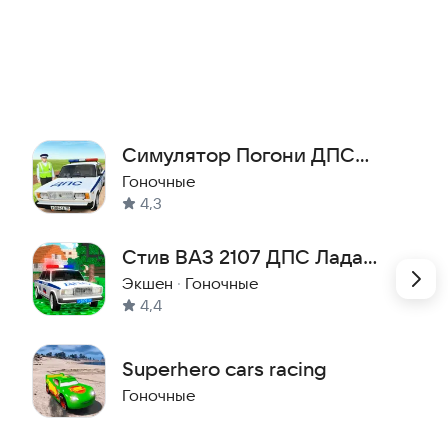
Симулятор Погони ДПС
Онлайн
Гоночные
4,3
Стив ВАЗ 2107 ДПС Лада
Семерка
Экшен
·
Гоночные
4,4
Superhero cars racing
Гоночные