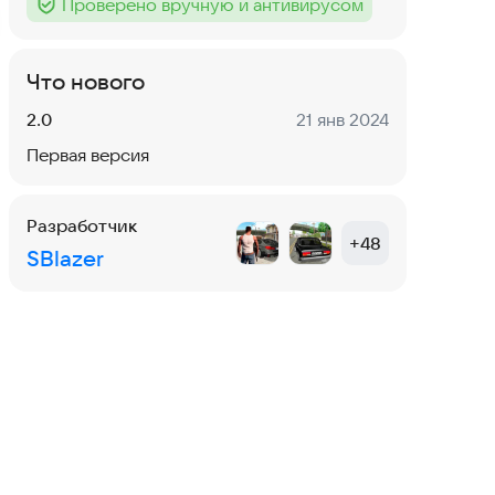
Проверено вручную и антивирусом
Тег
:
Что нового
Версия:
Дата:
2.0
21 янв 2024
Первая версия
Разработчик
+
48
SBlazer