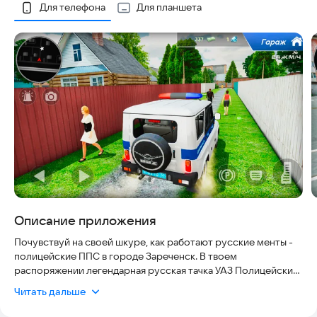
Скриншоты
Для телефона
Для планшета
Описание приложения
Почувствуй на своей шкуре, как работают русские менты -
полицейские ППС в городе Зареченск. В твоем
распоряжении легендарная русская тачка УАЗ Полицейский
бобик. Эта патрульная машина ДПС станет твоим надежным
Читать дальше
помощником на дорогах города, включай сирену и начинай
погоню за нарушителями!