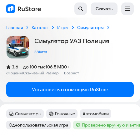
Скачать
Главная
Каталог
Игры
Симуляторы
Симулятор УАЗ Полиция
SBlazer
(
)
3,6
до 100 тыс
106.5 MB
0+
Рейтинг:
61 оценка
Скачиваний
Размер
Возраст
:
:
:
Установить с помощью RuStore
Симуляторы
Гоночные
Автомобили
Категория
:
Категория
:
Тег
:
Однопользовательская игра
Проверено вручную и ант
Тег
:
Тег
: