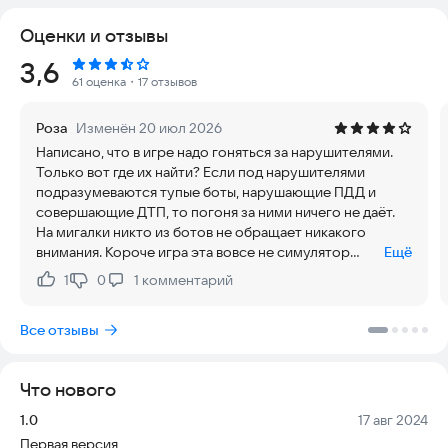
Выбери своего персонажа для работы в полиции и начинай
Оценки и отзывы
игру: изучай большой город и деревню, собирай и
зарабатывай деньги на тюнинг твоего УАЗ Бобик, покупай
Рейтинг:
3,6
дома и квартиры.
61 оценка
・17 отзывов
- Детализированный город Зареченск.
Роза
Изменён 20 июл 2026
- Полная свобода действий в деревне и городе: можно
Написано, что в игре надо гоняться за нарушителями.
выходить из машины УАЗ - Русская полиция, бегать по улицам
Только вот где их найти? Если под нарушителями
и заходить в дома.
подразумеваются тупые боты, нарушающие ПДД и
- Приобретение недвижимости - купи себе новую квартиру
совершающие ДТП, то погоня за ними ничего не даëт.
или большой загородный дом.
На мигалки никто из ботов не обращает никакого
- Русские тачки на дорогах игры, ты можешь встретить такие
внимания. Короче игра эта вовсе не симулятор
Ещё
машины как - тонированный приорик, уаз буханку, газ волгу,
полиции, ибо нельзя никого ни задержать, ни даже
автобус пазик, оку, горбатый запорожец, ваз девятку, ладу
1
0
1
комментарий
Нравится:
Не нравится:
оштрафовать.
гранту и многие другие советские автомобили.
- Реалистичный симулятор вождения машины по городу в
Все отзывы
плотном автомобильном трафике. Сможешь ли ты водить
машину ДПС и сам не нарушать правила дорожного
движения? Или тебе больше нравится гнать по улицам и
Что нового
сбивать пешеходов?
- Автомобильное движение и гуляющие люди на улицах
Версия:
Дата:
1.0
17 авг 2024
города Зареченск.
Первая версия