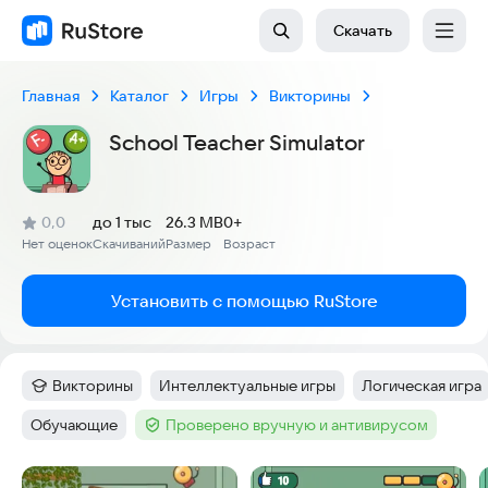
Скачать
Главная
Каталог
Игры
Викторины
School Teacher Simulator
(
)
0,0
до 1 тыс
26.3 MB
0+
Рейтинг:
Нет оценок
Скачиваний
Размер
Возраст
:
:
:
Установить с помощью RuStore
Викторины
Интеллектуальные игры
Логическая игра
Категория
:
Тег
:
Тег
:
Обучающие
Проверено вручную и антивирусом
Тег
:
Тег
:
Скриншоты