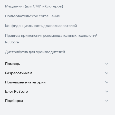
Медиа-кит (для СМИ и блогеров)
Пользовательское соглашение
Конфиденциальность для пользователей
Правила применения рекомендательных технологий
RuStore
Дистрибутив для производителей
Помощь
Разработчикам
Установка RuStore на TV
Популярные категории
Зарабатывать с RuStore
Установка RuStore на телефон
Блог RuStore
Игры для Android
Стать разработчиком
Установка RuStore в машину
Подборки
Обзоры игр для Android 2025
Приложения банков
Доступ к RuStore Консоль
Помощь пользователям RuStore
Игровой набор
Обзоры мобильных приложений 2025
Государственные
RuStore SDK (документация)
Покупки и возвраты