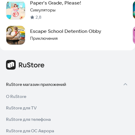
прямо сейчас, чтобы сделать первый шаг в мир
Paper’s Grade, Please!
преподавания. Испытайте себя в роли наставника:
Симуляторы
выпускайте учеников, проверяйте работы, проводите тесты
2,8
и совершенствуйте свои школьные знания. Идеально
подходит для начинающих учителей и студентов. Станьте
Escape School Detention Obby
учителем уже сегодня!
Приключения
RuStore магазин приложений
О RuStore
RuStore для TV
RuStore для телефона
RuStore для ОС Аврора