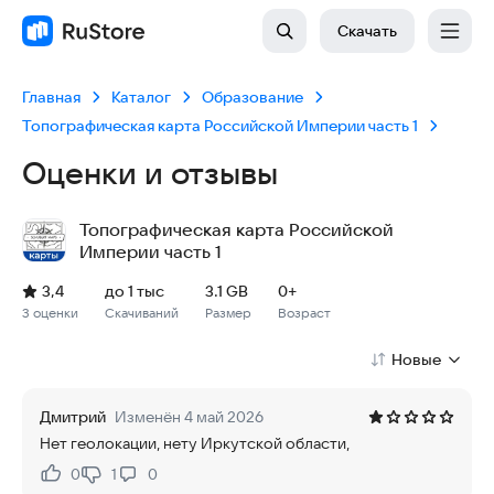
Скачать
Главная
Каталог
Образование
Топографическая карта Российской Империи часть 1
Оценки и отзывы
Топографическая карта Российской
Империи часть 1
Рейтинг: 3,4, 3 оценки
Скачиваний: до 1 тыс
Размер файла: 3.1 GB
Возрастное ограничение: 3.1 GB
3,4
до 1 тыс
3.1 GB
0+
3 оценки
Скачиваний
Размер
Возраст
Новые
Дмитрий
Изменён 4 май 2026
Нет геолокации, нету Иркутской области,
0
1
0
Нравится:
Не нравится: