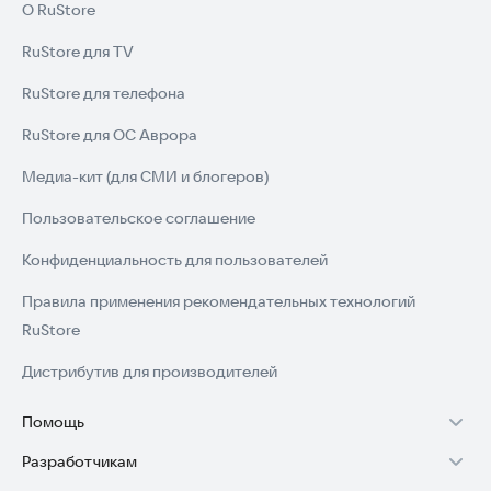
О RuStore
RuStore для TV
RuStore для телефона
RuStore для ОС Аврора
Медиа-кит (для СМИ и блогеров)
Пользовательское соглашение
Конфиденциальность для пользователей
Правила применения рекомендательных технологий
RuStore
Дистрибутив для производителей
Помощь
Разработчикам
Установка RuStore на TV