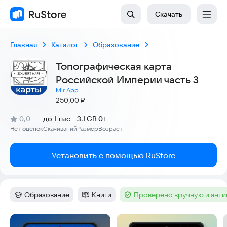
Скачать
Главная
Каталог
Образование
Топографическая карта
Российской Империи часть 3
Mir App
Цена:
250,00
₽
(
)
0,0
до 1 тыс
3.1 GB
0+
Рейтинг:
Нет оценок
Скачиваний
Размер
Возраст
:
:
:
Установить с помощью RuStore
Образование
Книги
Проверено вручную и ант
Категория
:
Категория
:
Тег
:
Скриншоты