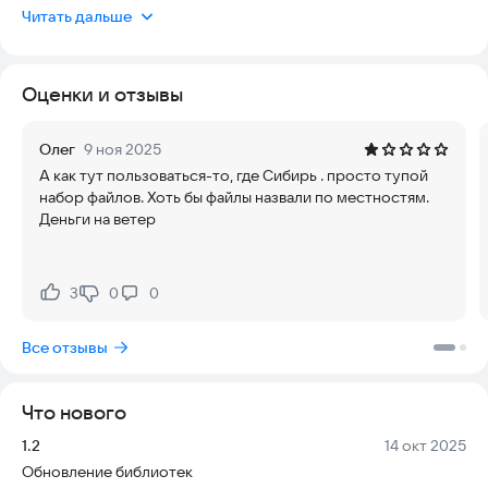
Приложение работает без интернета, что позволяет
Читать дальше
использовать его в любых условиях.
В приложении представлена топографическая карта
Оценки и отзывы
Российской империи 1846-1863 года. Автор Шуберт.
Вы можете свободно приближать и отдалять карты, словно
Олег
9 ноя 2025
маштабируете страницы в браузере, что позволяет
А как тут пользоваться-то, где Сибирь . просто тупой
детально изучать даже самые мелкие детали.
набор файлов. Хоть бы файлы назвали по местностям.
Деньги на ветер
3
0
0
Нравится:
Не нравится:
Все отзывы
Что нового
Версия:
Дата:
1.2
14 окт 2025
Обновление библиотек