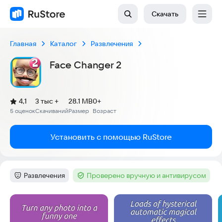
Скачать
Главная
Каталог
Развлечения
Face Changer 2
(
)
4,1
3 тыс +
28.1 MB
0+
Рейтинг:
5 оценок
Скачиваний
Размер
Возраст
:
:
:
Установить с помощью RuStore
Развлечения
Проверено вручную и антивирусом
Категория
:
Тег
:
Скриншоты