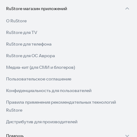
делитесь.
RuStore магазин приложений
Это смешно и ох как развлекательно!
О RuStore
Попробуйте приложение прямо сейчас и создайте свои
RuStore для TV
первые смешные шедевры.
RuStore для телефона
RuStore для ОС Аврора
Медиа-кит (для СМИ и блогеров)
Пользовательское соглашение
Конфиденциальность для пользователей
Правила применения рекомендательных технологий
RuStore
Дистрибутив для производителей
Помощь