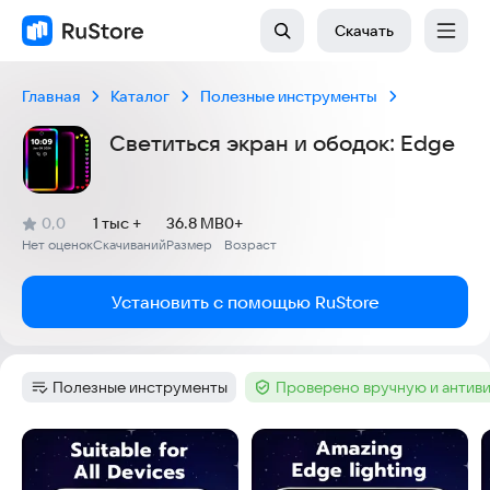
Скачать
Главная
Каталог
Полезные инструменты
Светиться экран и ободок: Edge
(
)
0,0
1 тыс +
36.8 MB
0+
Рейтинг:
Нет оценок
Скачиваний
Размер
Возраст
:
:
:
Установить с помощью RuStore
Полезные инструменты
Проверено вручную и антив
Категория
:
Тег
:
Скриншоты