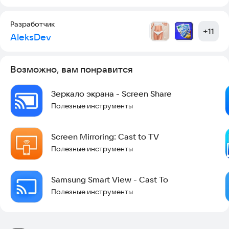
смартфон или планшет к телевизору без использования
кабелей.
Разработчик
+
11
AleksDev
Технология Chromecast позволяет смотреть вам различные
потоковые сервисы на экране большего размера управляя с
телефона.
Возможно, вам понравится
Таким образом, приложение Зеркало экрана обеспечивают
удобный и эффективный способ расширить или дублировать
Зеркало экрана - Screen Share
экран вашего устройства на более крупный экран
Полезные инструменты
отображения, улучшая совместную работу, развлечения.
Screen Mirroring: Cast to TV
Полезные инструменты
Samsung Smart View - Cast To
Полезные инструменты