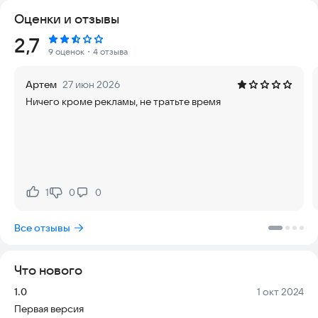
вашего экрана которое позволяет пользователям
Оценки и отзывы
совместно использовать экран и просматривать
содержимое своего меньшего устройства на большом
Рейтинг:
2,7
экране, что делает его идеальным для презентаций,
9 оценок
・4 отзыва
воспроизведения мультимедиа, игр.
Артем
27 июн 2026
Зеркало экрана устраняет необходимость в физических
Ничего кроме рекламы, не тратьте время
кабелях или проводах за счет использования протоколов
беспроводного подключения. Как только ваше устройство
будет подключено и зеркальное отображение экрана
активно, все, что отображается на экране исходного
устройства, будет реплицировано на целевом устройстве.
Зеркало экрана позволяет продемонстрировать
1
0
0
Нравится:
Не нравится:
содержимое вашего смартфона или планшета на большом
телевизоре. С возможностью трансляции на экран
Все отзывы
телевизора, вы сможете транслировать и отображать
контент напрямую со своего телефона на вашем
телевизоре.
Что нового
Технология Miracast — это тип зеркалирования, который
Версия:
Дата:
1.0
1 окт 2024
представляет собой беспроводное соединение
Первая версия
позволяющий зеркально отображать экран вашего