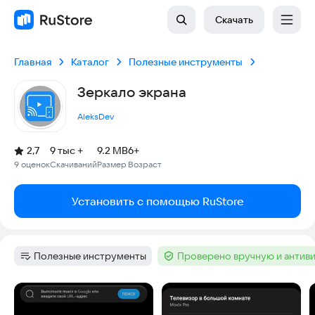
Скачать
Главная
Каталог
Полезные инструменты
Зеркало экрана
AleksDev
(
)
2,7
9 тыс +
9.2 MB
6+
Рейтинг:
9 оценок
Скачиваний
Размер
Возраст
:
:
:
Установить с помощью RuStore
Полезные инструменты
Проверено вручную и антив
Категория
:
Тег
:
Скриншоты