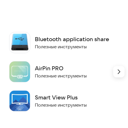
едника установлено такое же приложение. Это
ту использования. Для старта один пользователь
учить». После этого вы получите специальный код,
чтобы начать обмен экраном. Приложение также
на, позволяя транслировать всё, что происходит на
Bluetooth application share
Полезные инструменты
AirPin PRO
Полезные инструменты
ремени с другими пользователями Android
и и семьей
ном с другими пользователями Android
Smart View Plus
 обмена экраном
мартфоне
Полезные инструменты
каций в социальных сетях в реальном времени