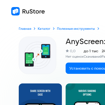
Главная
Каталог
Полезные инструменты
AnyScreen:
(
)
0,0
до 1 тыс
2
Рейтинг:
Нет оценок
Скачиваний
Р
:
:
Установить с помо
Скриншоты