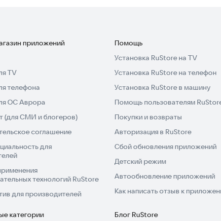
Viewer прямо сейчас и начните делиться экраном
магазин приложений
Помощь
Установка RuStore на TV
ля TV
Установка RuStore на телефон
ля телефона
Установка RuStore в машину
для ОС Аврора
Помощь пользователям RuStor
 (для СМИ и блогеров)
Покупки и возвраты
тельское соглашение
Авторизация в RuStore
циальность для
Сбой обновления приложений
телей
Детский режим
применения
Автообновление приложений
ательных технологий RuStore
Как написать отзыв к приложе
тив для производителей
ые категории
Блог RuStore