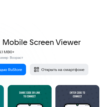
 Mobile Screen Viewer
4.1 MB
0+
азмер
Возраст
:
щью RuStore
Открыть на смартфоне