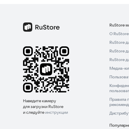
Скачайте приложение AnyScreen-Mobile Screen 
своего мобильного телефона с друзьями!
RuStore 
О RuStore
RuStore д
RuStore д
RuStore 
Медиа-кит
Пользова
Конфиден
пользова
Правила 
Наведите камеру
рекоменд
для загрузки RuStore
и следуйте
инструкции
Дистрибу
Популярн