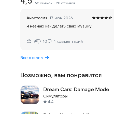
Рейтинг:
4,5
95 оценок
・20 отзывов
✔️ Полностью детализированные модели автом
Анастасия
17 июн 2026
✔️ Настройте свой автомобиль до мелочей. (Цвет
Я незнаю как делать сваю музыку
✔️ Измените цвет ксенона
9
10
1
комментарий
Нравится:
Не нравится:
✔️ Двигайтесь от первого или третьего лица.
Все отзывы
✔️ Салоны автомобиля доступны для осмотра на
✔️ Множество интерактивных элементов в автом
Возможно, вам понравится
опускание окон, открытие багажника, включени
Dream Cars: Damage Mode
✔️ Реалистичная физика движения.
Симуляторы
✔️ Режимы дня и ночи.
4,4
✔️ Фильтры для камеры.