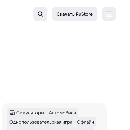
Скачать
RuStore
Симуляторы
Автомобили
Категория
:
Тег
:
Однопользовательская игра
Офлайн
Тег
:
Тег
: