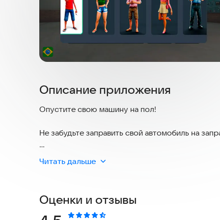
Описание приложения
Опустите свою машину на пол!
Не забудьте заправить свой автомобиль на запр
REB — это игра, в которой представлено наиб
Читать дальше
автомобиля и персонажа.
👊 Супер легкая игра для запуска на всех телеф
Оценки и отзывы
особенности: