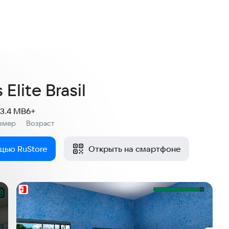
4,5
5 оценок
Elite Brasil
3.4 MB
6+
змер
Возраст
:
щью RuStore
Открыть на смартфоне