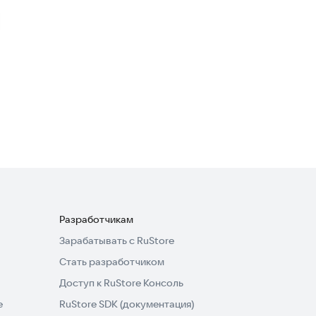
Симулятор Маршрутки 3D
Симуляторы
·
Гоночные
4,1
Caucasus Parking
Симуляторы
4,3
Разработчикам
Зарабатывать с RuStore
Стать разработчиком
Доступ к RuStore Консоль
e
RuStore SDK (документация)