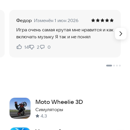
обилей.
Федор
Изменён 1 июн 2026
 кузова, диски, стекло)
Игра очень самая крутая мне нравится и как
включать музыку Я так и не понял
14
2
0
Нравится:
Не нравится:
 360 градусов.
обилях (например, открывание дверей, капота,
е стеклоочистителей).
Moto Wheelie 3D
Симуляторы
4,3