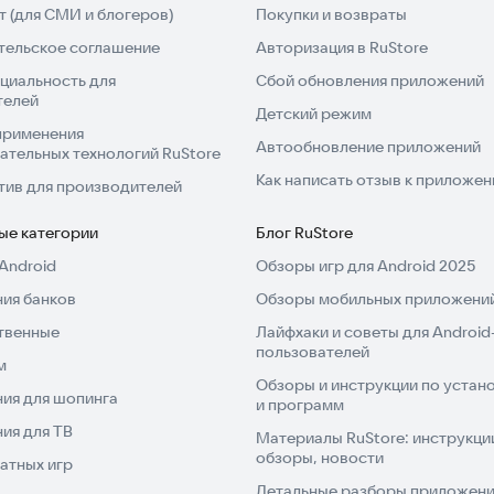
 (для СМИ и блогеров)
Покупки и возвраты
озаправки.
тельское соглашение
Авторизация в RuStore
циальность для
Сбой обновления приложений
ьного рулевого колеса, акселерометра или стрелок
телей
Детский режим
применения
Автообновление приложений
ательных технологий RuStore
й идеальный автомобиль!
Как написать отзыв к приложе
тив для производителей
ые категории
Блог RuStore
Android
Обзоры игр для Android 2025
ия банков
Обзоры мобильных приложений
твенные
Лайфхаки и советы для Android
пользователей
м
Обзоры и инструкции по устано
ия для шопинга
и программ
ия для ТВ
Материалы RuStore: инструкци
обзоры, новости
атных игр
Детальные разборы приложений