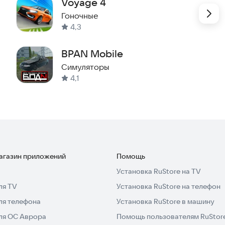
Voyage 4
Гоночные
4,3
ка, очки, кепка, шорты, туфли)
BPAN Mobile
Симуляторы
4,1
гажник машины заперт, как в реальной жизни.
мобиля.
магазин приложений
Помощь
Установка RuStore на TV
ля TV
Установка RuStore на телефон
емы.
ля телефона
Установка RuStore в машину
для ОС Аврора
Помощь пользователям RuStor