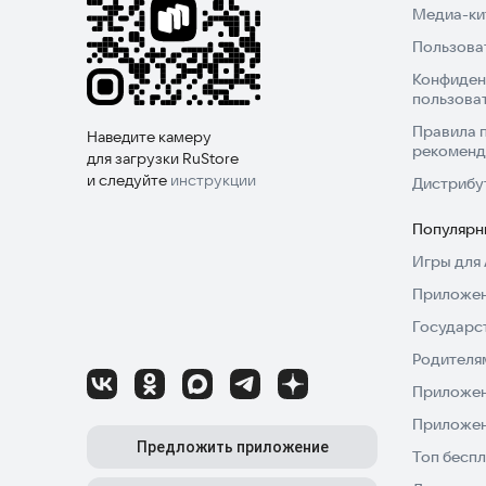
Медиа-кит
✔️ Функциональная заправка с возможностью д
Пользова
Конфиден
✔️ Управляйте автомобилем с помощью виртуал
пользова
на экране.
Правила 
Наведите камеру
рекоменд
для загрузки RuStore
Попробуйте REB прямо сейчас и настройте сво
и следуйте
инструкции
Дистрибу
Популярн
Игры для 
Приложен
Государс
Родителя
Приложен
Приложен
Предложить приложение
Топ беспл