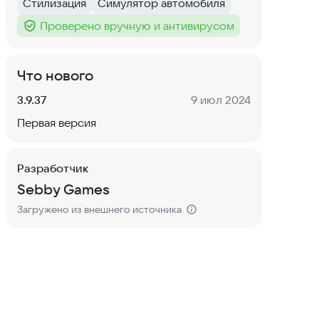
Стилизация
Симулятор автомобиля
Тег
:
Тег
:
Проверено вручную и антивирусом
Тег
:
Что нового
Версия:
Дата:
3.9.37
9 июл 2024
Первая версия
Разработчик
Sebby Games
Загружено из внешнего источника