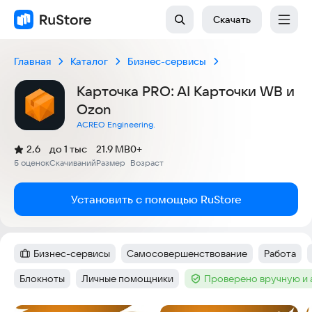
Скачать
Главная
Каталог
Бизнес-сервисы
Карточка PRO: AI Карточки WB и
Ozon
ACREO Engineering.
(
)
2,6
до 1 тыс
21.9 MB
0+
Рейтинг:
5 оценок
Скачиваний
Размер
Возраст
:
:
:
Установить с помощью RuStore
Бизнес-сервисы
Самосовершенствование
Работа
Категория
:
Тег
:
Тег
:
Блокноты
Личные помощники
Проверено вручную и
Тег
:
Тег
:
Тег
: