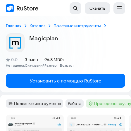
Скачать
Главная
Каталог
Полезные инструменты
Magicplan
(
)
0,0
3 тыс +
96.8 MB
0+
Рейтинг:
Нет оценок
Скачиваний
Размер
Возраст
:
:
:
Установить с помощью RuStore
Полезные инструменты
Работа
Проверено вручну
Категория
:
Тег
:
Тег
:
Скриншоты