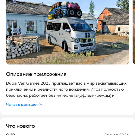
Описание приложения
Dubai Van Games 2023 приглашает вас в мир захватывающих
приключений и реалистичного вождения. Игра полностью
безопасна, работает без интернета (офлайн-режим) и
оптимизирована для современных смартфонов и
Читать дальше
планшетов. В этом проекте вы станете не просто
водителем, а настоящим профессионалом, которому
доверены самые ценные пассажиры. Вам предстоит освоить
Что нового
управление разными типами фургонов, включая
полноразмерные микроавтобусы и минивэны, и показать
Версия:
Дата:
0.29
26 июл 2026