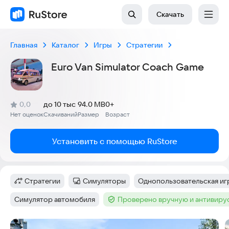
Скачать
Главная
Каталог
Игры
Стратегии
Euro Van Simulator Coach Game
(
)
0,0
до 10 тыс
94.0 MB
0+
Рейтинг:
Нет оценок
Скачиваний
Размер
Возраст
:
:
:
Установить с помощью RuStore
Стратегии
Симуляторы
Однопользовательская иг
Категория
:
Категория
:
Тег
:
Симулятор автомобиля
Проверено вручную и антивиру
Тег
:
Тег
:
Скриншоты