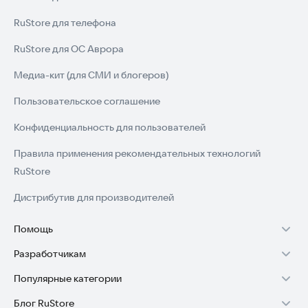
RuStore для телефона
RuStore для ОС Аврора
Медиа-кит (для СМИ и блогеров)
Пользовательское соглашение
Конфиденциальность для пользователей
Правила применения рекомендательных технологий
RuStore
Дистрибутив для производителей
Помощь
Разработчикам
Установка RuStore на TV
Популярные категории
Зарабатывать с RuStore
Установка RuStore на телефон
Блог RuStore
Игры для Android
Стать разработчиком