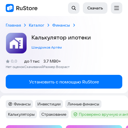
Скачать
Главная
Каталог
Финансы
Калькулятор ипотеки
Шандриков Артём
(
)
0,0
до 1 тыс
3.7 MB
0+
Рейтинг:
Нет оценок
Скачиваний
Размер
Возраст
:
:
:
Установить с помощью RuStore
Финансы
Инвестиции
Личные финансы
Категория
:
Тег
:
Тег
:
Калькуляторы
Страхование
Проверено вручную и ан
Тег
:
Тег
:
Тег
: