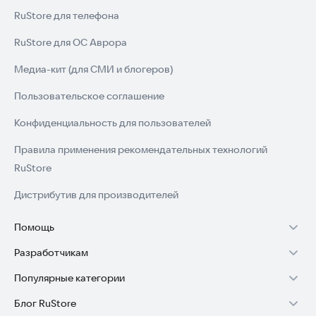
RuStore для телефона
RuStore для ОС Аврора
Медиа-кит (для СМИ и блогеров)
Пользовательское соглашение
Конфиденциальность для пользователей
Правила применения рекомендательных технологий
RuStore
Дистрибутив для производителей
Помощь
Разработчикам
Установка RuStore на TV
Популярные категории
Зарабатывать с RuStore
Установка RuStore на телефон
Блог RuStore
Игры для Android
Стать разработчиком
Установка RuStore в машину