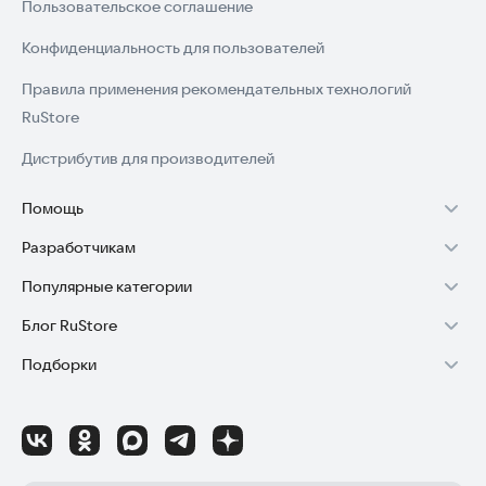
Пользовательское соглашение
★ Работает полностью офлайн! Подключение к интернету
не требуется! Идеальный словарь для моряков!
Конфиденциальность для пользователей
Содержит все самые распространенные термины морской
Правила применения рекомендательных технологий
отрасли.
RuStore
Этот новый словарь морского судоходства, условия
Дистрибутив для производителей
судоходства и фрахтования — словарь парусного
судоходства 2023 года; судоходные компании, моряки и
Помощь
офисные работники часто используют морские
сокращения. Словарь морского судоходства объединяет
Разработчикам
Установка RuStore на TV
множество терминов и представляет собой сборник
образовательных понятий, специально созданных для
Популярные категории
Зарабатывать с RuStore
Установка RuStore на телефон
студентов, преподавателей и моряков. Мы надеемся, что
этот словарь условий судоходства и чартера — парусного
Блог RuStore
Игры для Android
Стать разработчиком
Установка RuStore в машину
судоходства станет отличным справочником для тех, кто
Подборки
ищет краткое и точное объяснение терминов в офлайн и
Обзоры игр для Android 2025
Приложения банков
Доступ к RuStore Консоль
Помощь пользователям RuStore
онлайн-режиме.
Игровой набор
Обзоры мобильных приложений 2025
Государственные
RuStore SDK (документация)
Покупки и возвраты
Морской словарь — термины судоходства и фрахтования —
Финансы
Лайфхаки и советы для Android-пользователей
Родителям
словарь судовых терминов 2023 года содержит множество
Блог RuStore для разработчиков
Авторизация в RuStore
терминов, которыми вы можете поделиться с друзьями или