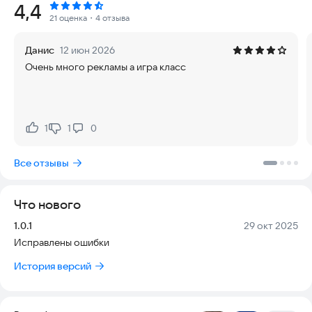
Рейтинг:
4,4
больше прибыли и открывает доступ к новым
21 оценка
・4 отзыва
возможностям. 🌈
Данис
12 июн 2026
Вас ждёт безумный ритм и атмосфера хаоса: сражайтесь,
Очень много рекламы а игра класс
грабьте и собирайте деньги в большом городе, полном
конкурентов и опасностей. Постройте собственную базу,
защищайте своих персонажей от других игроков и не
упустите шанс украсть их героев в ответ! 😎
1
1
0
Нравится:
Не нравится:
Используйте стратегию, улучшайте своих героев,
расширяйте коллекцию и станьте самым богатым и хитрым
Все отзывы
вором в мире!
Весёлые Воры сочетает юмор, экшен и азарт
коллекционирования в одном захватывающем приключении.
Что нового
🎭
Версия:
Дата:
1.0.1
29 окт 2025
Исправлены ошибки
История версий