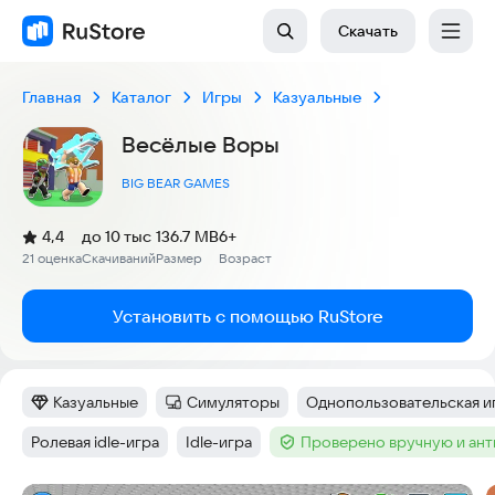
Скачать
Главная
Каталог
Игры
Казуальные
Весёлые Воры
BIG BEAR GAMES
(
)
4,4
до 10 тыс
136.7 MB
6+
Рейтинг:
21 оценка
Скачиваний
Размер
Возраст
:
:
:
Установить с помощью RuStore
Казуальные
Симуляторы
Однопользовательская и
Категория
:
Категория
:
Тег
:
Ролевая idle-игра
Idle-игра
Проверено вручную и ан
Тег
:
Тег
:
Тег
: