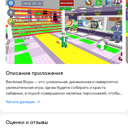
Скриншоты
Описание приложения
Весёлые Воры — это уникальная, динамичная и невероятно
увлекательная игра, где вы будете собирать и красть
забавных, а порой совершенно нелепых персонажей, чтобы
зарабатывать деньги и строить свою империю богатства! 💸
Читать дальше
Начните с обычных смешных героев и постепенно
открывайте всё более редких и могущественных —
Оценки и отзывы
Эпических, Секретных, а также легендарных Божественных
Радужных персонажей. Каждый новый герой приносит