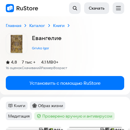
Скачать
Главная
Каталог
Книги
Евангелие
Grivko Igor
(
)
4,8
7 тыс +
4.1 MB
0+
Рейтинг:
16 оценок
Скачиваний
Размер
Возраст
:
:
:
Установить с помощью RuStore
Книги
Образ жизни
Категория
:
Категория
:
Медитация
Проверено вручную и антивирусом
Тег
:
Тег
: