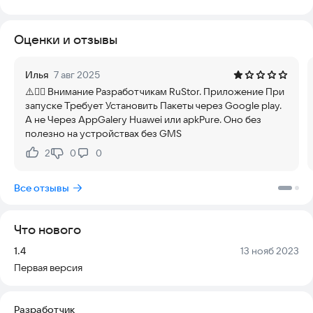
совместимо с большинством устройств под управлением
Android и не требует постоянного доступа к сети. Простота
Оценки и отзывы
использования делает его отличным выбором для
студентов, людей с ограниченными возможностями и тех,
кто хочет слушать информацию, не отвлекаясь на чтение.
Илья
7 авг 2025
Программа поддерживает множество языков и регионов,
⚠️🤦‍♂️ Внимание Разработчикам RuStor. Приложение При
поэтому её можно использовать в разных ситуациях — дома,
запуске Требует Установить Пакеты через Google play.
в дороге или на работе. Установите приложение и начните
А не Через AppGalery Huawei или apkPure. Оно без
использовать его уже сегодня.
полезно на устройствах без GMS
2
0
0
Нравится:
Не нравится:
Все отзывы
Что нового
Версия:
Дата:
1.4
13 нояб 2023
Первая версия
Разработчик