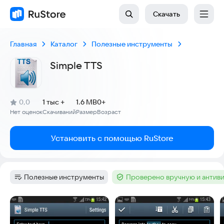
Скачать
Главная
Каталог
Полезные инструменты
Simple TTS
(
)
0,0
1 тыс +
1.6 MB
0+
Рейтинг:
Нет оценок
Скачиваний
Размер
Возраст
:
:
:
Установить с помощью RuStore
Полезные инструменты
Проверено вручную и антив
Категория
:
Тег
:
Скриншоты