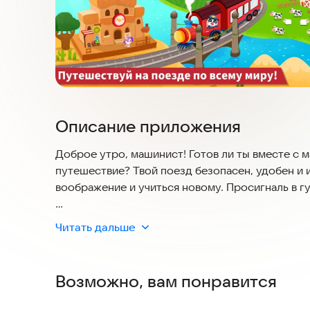
Описание приложения
Доброе утро, машинист! Готов ли ты вместе с 
путешествие? Твой поезд безопасен, удобен и 
воображение и учиться новому. Просигналь в гу
Сборка поезда
Читать дальше
Выбери красный локомотив и прикрепи к нему 
добавить и коричневые товарные вагоны. Ух ты!
путь на собственном поезде!
Возможно, вам понравится
Перевозка пассажиров