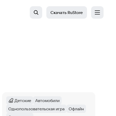
Скачать
RuStore
Детские
Автомобили
Категория
:
Тег
:
Однопользовательская игра
Офлайн
Тег
:
Тег
: