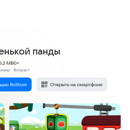
енькой панды
0.2 MB
0+
азмер
Возраст
:
щью RuStore
Открыть на смартфоне