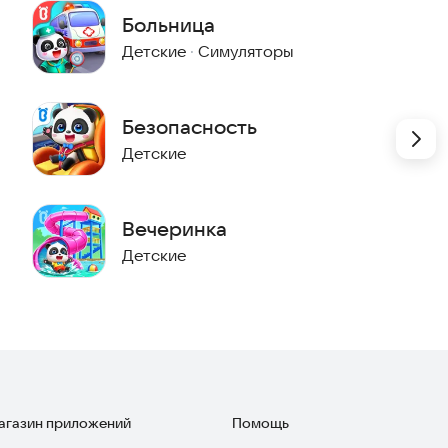
убрать из багажа запрещенные предметы. Начни
Больница
Детские
·
Симуляторы
 и используй большой крюк, чтобы загрузить товары в
Безопасность
Детские
ть! На путях пасутся овцы... Подумай, как решить
Вечеринка
рузы к цели!
Детские
ькой панды появился новый состав поезда для тебя!
 какие вещи запрещены;
магазин приложений
Помощь