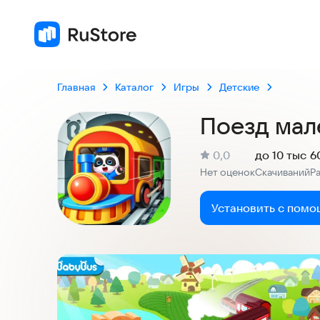
Главная
Каталог
Игры
Детские
Поезд мал
(
)
0,0
до 10 тыс
6
Рейтинг:
Нет оценок
Скачиваний
Р
:
:
Установить с помо
Скриншоты