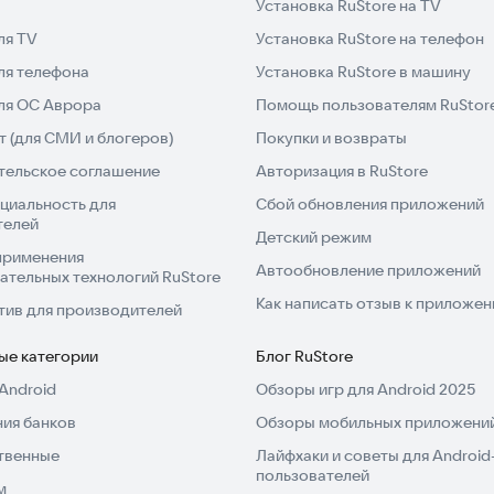
Установка RuStore на TV
ля TV
Установка RuStore на телефон
ля телефона
Установка RuStore в машину
ий потенциал, воображение и любознательность. Мы
для ОС Аврора
Помощь пользователям RuStor
обы они могли самостоятельно исследовать мир.
 (для СМИ и блогеров)
Покупки и возвраты
тельское соглашение
Авторизация в RuStore
жений, видео и обучающих материалов для более 400
циальность для
Сбой обновления приложений
ет по всему миру! Мы выпустили более 200 детских
телей
й песен и мультфильмов на разные темы: здоровье,
Детский режим
применения
сти.
Автообновление приложений
ательных технологий RuStore
Как написать отзыв к приложе
тив для производителей
ые категории
Блог RuStore
Android
Обзоры игр для Android 2025
ия банков
Обзоры мобильных приложений
твенные
Лайфхаки и советы для Android
пользователей
м