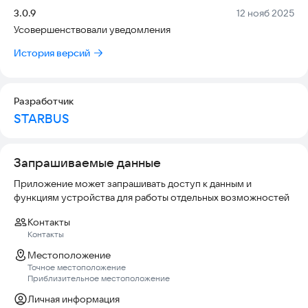
водитель получит только после вашего подтверждения в
Версия:
Дата:
3.0.9
12 нояб 2025
исправлении уже во время поездки.
Усовершенствовали уведомления
◦ Всегда уедете - там, где нет автобусного сообщения,
История версий
всегда можно найти попутного водителя, который ищет
приятную компанию или хочет сэкономить.
Разработчик
- Рейтинги - вы влияете на сервис. Если не понравилась
STARBUS
поездка, поставьте плохую оценку и опишите, что пошло не
так. Понравилась поездка - похвалите водителя. Это
поможет быстрее повысить качество сервиса.
Запрашиваемые данные
Приложение может запрашивать доступ к данным и
функциям устройства для работы отдельных возможностей
Контакты
Контакты
Местоположение
Точное местоположение
Приблизительное местоположение
Личная информация