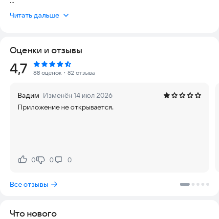
Смотрите, что получилось:
Читать дальше
◦ Бронирование без предоплаты, низкие цены на автобусные
билеты, уведомление о появлении свободных мест на
Оценки и отзывы
интересующий рейс.
Рейтинг:
4,7
◦ Удобное планирование поездки с попутчиком - найдите
88 оценок
・82 отзыва
тех, с кем вам по пути, и совершайте прямо прямо от порога
вашего дома в подходящее для вас время.
Вадим
Изменён 14 июл 2026
Приложение не открывается.
◦ Геолокация - просто включите «показать водителю, где Я».
Водитель увидит полный маршрут поездки, и вы не
потеряетесь.
◦ Платите меньше - находите самые дешевые билеты на
автобус и предложения попутчиков с помощью фильтров в
0
0
0
Нравится:
Не нравится:
нашем приложении.
Все отзывы
◦ Онлайн-оплата попутчику - такой способ
договоренностей использует только надежные водители,
которые редко отменяют поездки, при этом возврат можно
Что нового
сделать в любое время без комиссий и ожиданий. Оплату