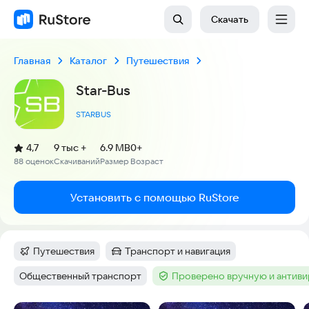
Скачать
Главная
Каталог
Путешествия
Star-Bus
STARBUS
(
)
4,7
9 тыс +
6.9 MB
0+
Рейтинг:
88 оценок
Скачиваний
Размер
Возраст
:
:
:
Установить с помощью RuStore
Путешествия
Транспорт и навигация
Категория
:
Категория
:
Общественный транспорт
Проверено вручную и антив
Тег
:
Тег
: