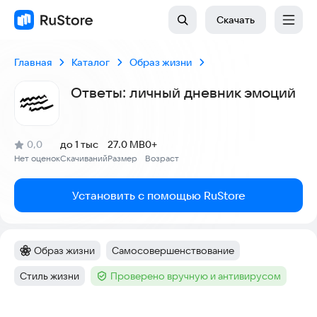
Скачать
Главная
Каталог
Образ жизни
Ответы: личный дневник эмоций
(
)
0,0
до 1 тыс
27.0 MB
0+
Рейтинг:
Нет оценок
Скачиваний
Размер
Возраст
:
:
:
Установить с помощью RuStore
Образ жизни
Самосовершенствование
Категория
:
Тег
:
Стиль жизни
Проверено вручную и антивирусом
Тег
:
Тег
:
Скриншоты