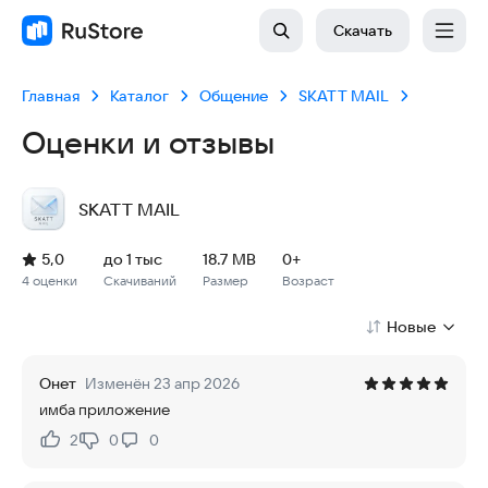
Скачать
Главная
Каталог
Общение
SKATT MAIL
Оценки и отзывы
SKATT MAIL
Рейтинг: 5,0, 4 оценки
Скачиваний: до 1 тыс
Размер файла: 18.7 MB
Возрастное ограничение: 18.7 MB
5,0
до 1 тыс
18.7 MB
0+
4 оценки
Скачиваний
Размер
Возраст
Новые
Онет
Изменён 23 апр 2026
имба приложение
2
0
0
Нравится:
Не нравится: