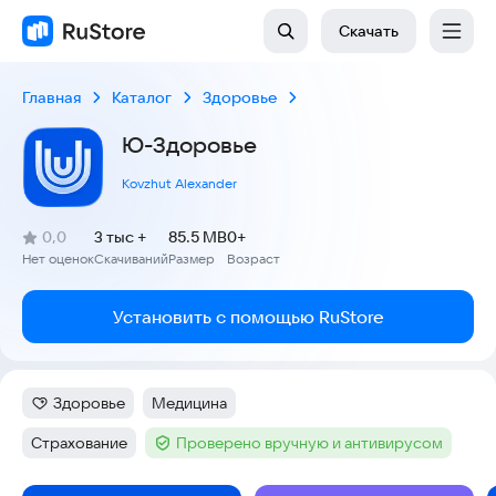
Скачать
Главная
Каталог
Здоровье
Ю-Здоровье
Kovzhut Alexander
(
)
0,0
3 тыс +
85.5 MB
0+
Рейтинг:
Нет оценок
Скачиваний
Размер
Возраст
:
:
:
Установить с помощью RuStore
Здоровье
Медицина
Категория
:
Тег
:
Страхование
Проверено вручную и антивирусом
Тег
:
Тег
: