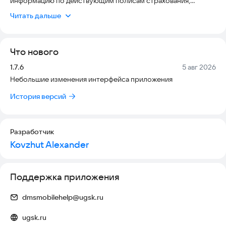
информацию по действующим полисам страхования,
сообщить о страховом случае, записаться к врачу, получить
Читать дальше
консультацию или найти ближайший офис компании Югория.
Что нового
Версия:
Дата:
1.7.6
5 авг 2026
Небольшие изменения интерфейса приложения
История версий
Разработчик
Kovzhut Alexander
Поддержка приложения
dmsmobilehelp@ugsk.ru
ugsk.ru