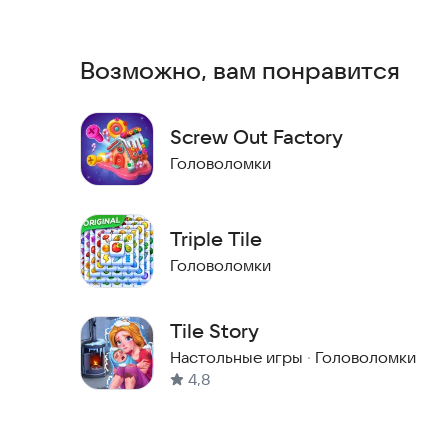
Соединяйте одинаковые плитки, очищайте поле 
тайны пирамиды.
Возможно, вам понравится
Почему игроки любят Tile Pyramid
Screw Out Factory
* Тематика Древнего Египта с мистическими локациями
Головоломки
* Расслабляющий match-3 геймплей — легко начать, приятно осваивать
* Тысячи вручную созданных уровней
* Плавная графика, чистые анимации и спокойное звуковое оформление
Triple Tile
* Без давления и таймеров — играйте в своём темпе
Головоломки
* Идеально для поклонников Zen Match, Pair Match и Triple Tiles
Что скрывается внутри пирамиды
Tile Story
Настольные игры
·
Головоломки
Каждый уровень открывает новую часть древни
4,8
реликвии и священные плитки, скрытые веками.
увлекательнее становятся головоломки.