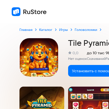
Главная
Каталог
Игры
Головоломки
Tile Pyram
(
)
0,0
до 10 тыс
9
Рейтинг:
Нет оценок
Скачиваний
Р
:
:
Установить с помо
Скриншоты