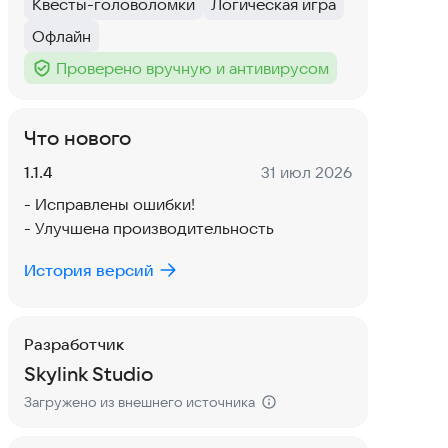
Квесты-головоломки
Логическая игра
Тег
:
Тег
:
Офлайн
Тег
:
Проверено вручную и антивирусом
Тег
:
Что нового
Версия:
Дата:
1.1.4
31 июл 2026
- Исправлены ошибки!
- Улучшена производительность
История версий
Разработчик
Skylink Studio
Загружено из внешнего источника