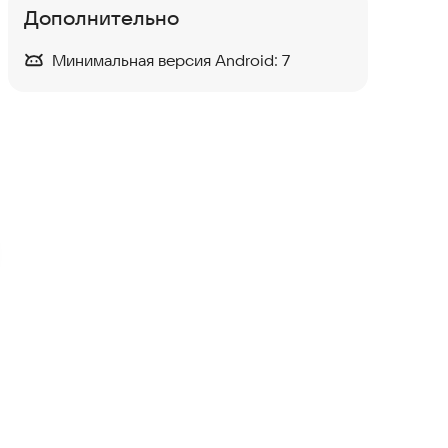
Дополнительно
Минимальная версия Android:
7
Tile Frost: Пазл-игра
Головоломки
Tile Master
Настольные игры
·
Головоломки
Tile Master Pro: Три в Ряд
Головоломки