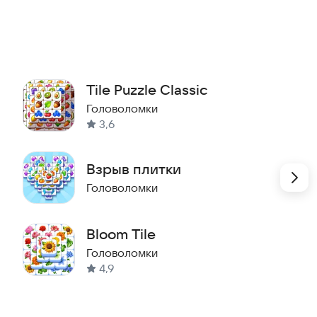
и открывайте новые залы, погружая всё глубже в
Tile Puzzle Classic
Головоломки
3,6
Взрыв плитки
Головоломки
Bloom Tile
Головоломки
х руин: пыльные залы, светящиеся символы, забытые
4,9
 Чем глубже you продвигаетесь, тем сложнее и