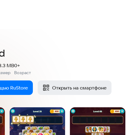
id
8.3 MB
0+
азмер
Возраст
:
щью RuStore
Открыть на смартфоне