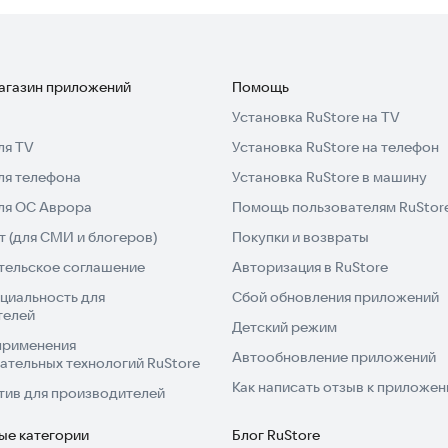
магазин приложений
Помощь
Установка RuStore на TV
ля TV
Установка RuStore на телефон
ля телефона
Установка RuStore в машину
для ОС Аврора
Помощь пользователям RuStor
 (для СМИ и блогеров)
Покупки и возвраты
тельское соглашение
Авторизация в RuStore
циальность для
Сбой обновления приложений
телей
Детский режим
применения
Автообновление приложений
ательных технологий RuStore
Как написать отзыв к приложе
тив для производителей
ые категории
Блог RuStore