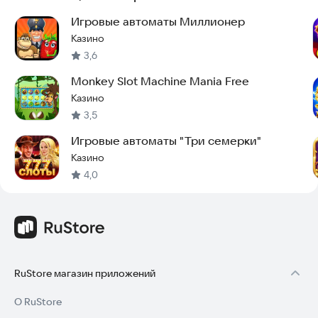
реальных игровой автомат.
Игровые автоматы Миллионер
Казино
3,6
Monkey Slot Machine Mania Free
Казино
3,5
Игровые автоматы "Три семерки"
Казино
4,0
RuStore магазин приложений
О RuStore