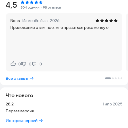
Рейтинг:
4,5
★ Бесплатный приветственный бонус в 700 000 монет!
504 оценки
・98 отзывов
★ Ежедневный бонус, который ПОСТОЯННО РАСТЕТ, а
также возможность покрутить колесо удачи каждые 2 часа -
Вова
Изменён 6 авг 2026
проигравших у нас просто нет!
Приложение отличное, мне нравиться рекомендую
★ Огромный выбор всевозможных игровые автоматы
бесплатно: от классических до современных и
УНИКАЛЬНЫХ - скучно не будет!
★ Соревнуйся с другими игроками онлайн! При этом можно
играть и без интернета - всё создано для того, чтобы вам
было приятно проводить время в нашей игре в любых
условиях.
0
0
0
Нравится:
Не нравится:
★ НОВЫЕ бесплатные игровые аппараты 777!
★ В игровые аппараты казино слоты онлайн есть бонусные
Все отзывы
игры и интересные квесты, благодаря чему вам не надоест
возвращаться к ним снова и снова!
★ Возможность сорвать куш и выиграть слоты казино
Что нового
онлайн!
Версия:
Дата:
28.2
1 апр 2025
Скачивайте слоты казино абсолютно бесплатно и
Первая версия
приступайте к развлечениям! Никогда еще оказаться в
Вегасе не было так просто! Обыграйте 777 казино слоты
История версий
онлайн, окунитесь в феерию игры казино бесплатно и