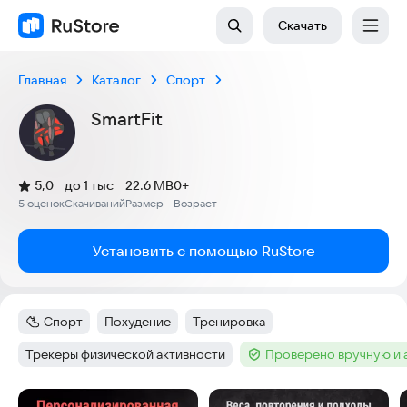
Скачать
Главная
Каталог
Спорт
SmartFit
(
)
5,0
до 1 тыс
22.6 MB
0+
Рейтинг:
5 оценок
Скачиваний
Размер
Возраст
:
:
:
Установить с помощью RuStore
Спорт
Похудение
Тренировка
Категория
:
Тег
:
Тег
:
Трекеры физической активности
Проверено вручную и 
Тег
:
Тег
:
Скриншоты