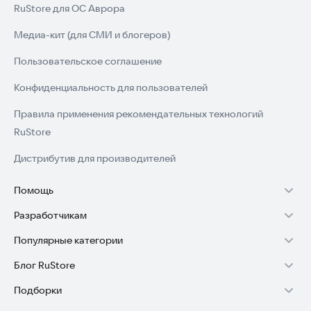
RuStore для ОС Аврора
Медиа-кит (для СМИ и блогеров)
Пользовательское соглашение
Конфиденциальность для пользователей
Правила применения рекомендательных технологий
RuStore
Дистрибутив для производителей
Помощь
Разработчикам
Установка RuStore на TV
Популярные категории
Зарабатывать с RuStore
Установка RuStore на телефон
Блог RuStore
Игры для Android
Стать разработчиком
Установка RuStore в машину
Подборки
Обзоры игр для Android 2025
Приложения банков
Доступ к RuStore Консоль
Помощь пользователям RuStore