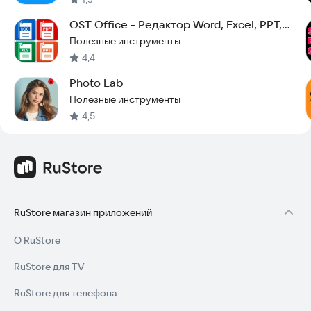
OST Office - Редактор Word, Excel, PPT,
PDF
Полезные инструменты
4,4
Photo Lab
Полезные инструменты
4,5
RuStore магазин приложений
О RuStore
RuStore для TV
RuStore для телефона