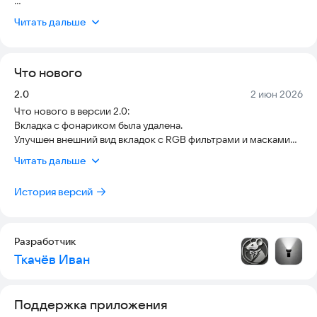
Основные возможности:
Читать дальше
• Более 90 уникальных масок GOBO — геометрические
фигуры, сетки, волны, концентрические узоры, хаотичные
Что нового
паттерны.
Версия:
Дата:
2.0
2 июн 2026
• RGB-подсветка — цветовой круг, градиент и слайд-шоу.
Что нового в версии 2.0:
Вкладка с фонариком была удалена.
• Текстовые маски — создайте свой узор из любой фразы.
Улучшен внешний вид вкладок с RGB фильтрами и масками
Гобо.
Читать дальше
steelrrat@gmail.com
История версий
Разработчик
Ткачёв Иван
Поддержка приложения