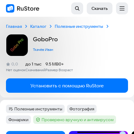
Скачать
Главная
Каталог
Полезные инструменты
GoboPro
Ткачёв Иван
(
)
0,0
до 1 тыс
9.5 MB
0+
Рейтинг:
Нет оценок
Скачиваний
Размер
Возраст
:
:
:
Установить с помощью RuStore
Полезные инструменты
Фотография
Категория
:
Тег
:
Фонарики
Проверено вручную и антивирусом
Тег
:
Тег
: