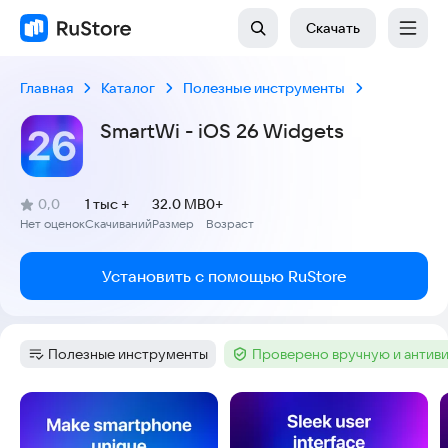
Скачать
Главная
Каталог
Полезные инструменты
SmartWi - iOS 26 Widgets
(
)
0,0
1 тыс +
32.0 MB
0+
Рейтинг:
Нет оценок
Скачиваний
Размер
Возраст
:
:
:
Установить с помощью RuStore
Полезные инструменты
Проверено вручную и антив
Категория
:
Тег
:
Скриншоты