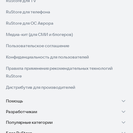
RuStore для TV
*Примечание: В приложении используется Aviary-SDK для
редактирования изображений.*
RuStore для телефона
RuStore для ОС Аврора
Скачайте Photo Frames Unlimited прямо сейчас и начните
создавать свои уникальные фото-истории.
Медиа-кит (для СМИ и блогеров)
Пользовательское соглашение
Конфиденциальность для пользователей
Правила применения рекомендательных технологий
RuStore
Дистрибутив для производителей
Помощь
Разработчикам
Установка RuStore на TV
Популярные категории
Зарабатывать с RuStore
Установка RuStore на телефон