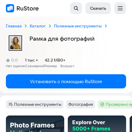
Скачать
Главная
Каталог
Полезные инструменты
Рамка для фотографий
(
)
0,0
1 тыс +
42.2 MB
0+
Рейтинг:
Нет оценок
Скачиваний
Размер
Возраст
:
:
:
Установить с помощью RuStore
Полезные инструменты
Фотография
Проверено в
Категория
:
Тег
:
Тег
:
Скриншоты