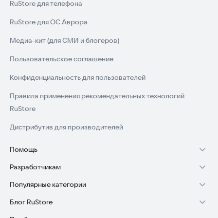
RuStore для телефона
RuStore для ОС Аврора
Медиа-кит (для СМИ и блогеров)
Пользовательское соглашение
Конфиденциальность для пользователей
Правила применения рекомендательных технологий
RuStore
Дистрибутив для производителей
Помощь
Разработчикам
Установка RuStore на TV
Популярные категории
Зарабатывать с RuStore
Установка RuStore на телефон
Блог RuStore
Игры для Android
Стать разработчиком
Установка RuStore в машину