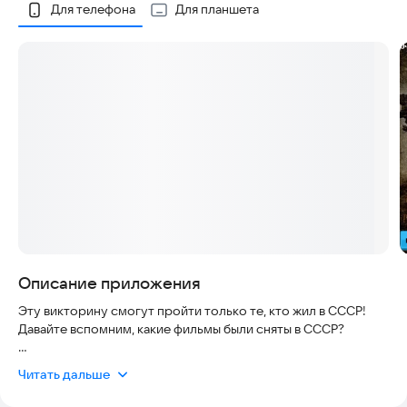
Скриншоты
Для телефона
Для планшета
Описание приложения
Эту викторину смогут пройти только те, кто жил в СССР!
Давайте вспомним, какие фильмы были сняты в СССР?
Вам понравится эта игра, если вы любите играть в такие
Читать дальше
игры, как кроссворды, сканворды и другие словесные игры и
викторины.