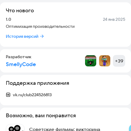
Что нового
Версия:
Дата:
1.0
24 янв 2025
Оптимизация производительности
История версий
Разработчик
+
39
SmellyCode
Поддержка приложения
vk.ru/club224526813
Возможно, вам понравится
Советские фильмы: викторина