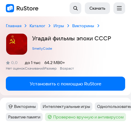
Скачать
Главная
Каталог
Игры
Викторины
Угадай фильмы эпохи СССР
SmellyCode
(
)
0,0
до 1 тыс
64.2 MB
0+
Рейтинг:
Нет оценок
Скачиваний
Размер
Возраст
:
:
:
Установить с помощью RuStore
Викторины
Интеллектуальные игры
Однопользовател
Категория
:
Тег
:
Тег
:
Развитие памяти
Проверено вручную и антивирусом
Тег
:
Тег
: