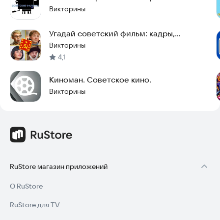
Викторины
Угадай советский фильм: кадры,
вопросы, цитаты
Викторины
4,1
Киноман. Советское кино.
Викторины
RuStore магазин приложений
О RuStore
RuStore для TV