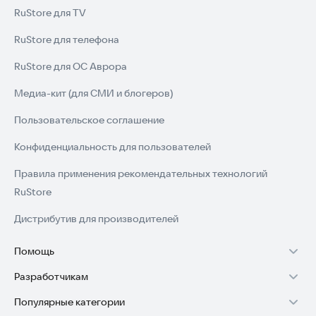
RuStore для TV
RuStore для телефона
RuStore для ОС Аврора
Медиа-кит (для СМИ и блогеров)
Пользовательское соглашение
Конфиденциальность для пользователей
Правила применения рекомендательных технологий
RuStore
Дистрибутив для производителей
Помощь
Разработчикам
Установка RuStore на TV
Популярные категории
Зарабатывать с RuStore
Установка RuStore на телефон