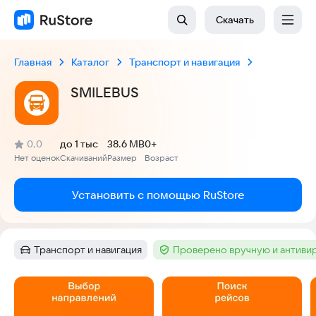
Скачать
Главная
Каталог
Транспорт и навигация
SMILEBUS
(
)
0,0
до 1 тыс
38.6 MB
0+
Рейтинг:
Нет оценок
Скачиваний
Размер
Возраст
:
:
:
Установить с помощью RuStore
Транспорт и навигация
Проверено вручную и антиви
Категория
:
Тег
:
Скриншоты