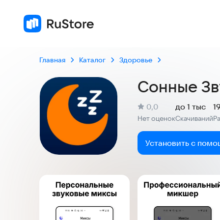
Главная
Каталог
Здоровье
Сонные Зв
(
)
0,0
до 1 тыс
1
Рейтинг:
Нет оценок
Скачиваний
Р
:
:
Установить с помо
Скриншоты