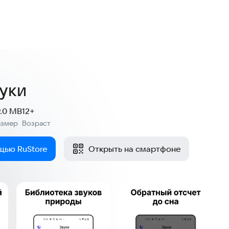
уки
9.0 MB
12+
азмер
Возраст
:
щью RuStore
Открыть на смартфоне