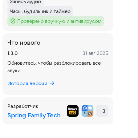
Запись аудио
Тег
:
Часы, будильник и таймер
Тег
:
Проверено вручную и антивирусом
Тег
:
Что нового
Версия:
Дата:
1.3.0
31 авг 2025
Обновитесь, чтобы разблокировать все
звуки
История версий
Разработчик
+
3
Spring Family Tech