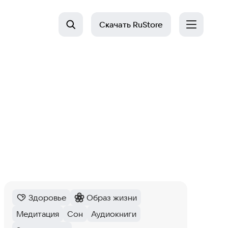
Скачать
RuStore
Здоровье
Образ жизни
Категория
:
Категория
:
Медитация
Сон
Аудиокниги
Тег
:
Тег
:
Тег
: