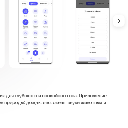
к для глубокого и спокойного сна. Приложение
в природы: дождь, лес, океан, звуки животных и
ивайте таймер сна с плавным затуханием и