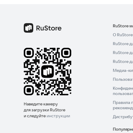
RuStore 
О RuStore
RuStore д
RuStore д
RuStore 
Медиа-кит
Пользова
Конфиден
пользова
Правила 
Наведите камеру
рекоменд
для загрузки RuStore
и следуйте
инструкции
Дистрибу
Популярн