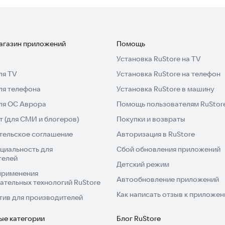
магазин приложений
Помощь
Установка RuStore на TV
ля TV
Установка RuStore на телефон
ля телефона
Установка RuStore в машину
для ОС Аврора
Помощь пользователям RuStor
 (для СМИ и блогеров)
Покупки и возвраты
тельское соглашение
Авторизация в RuStore
циальность для
Сбой обновления приложений
телей
Детский режим
применения
Автообновление приложений
ательных технологий RuStore
Как написать отзыв к приложе
тив для производителей
ые категории
Блог RuStore