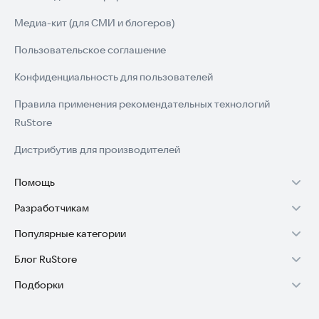
Медиа-кит (для СМИ и блогеров)
Пользовательское соглашение
Конфиденциальность для пользователей
Правила применения рекомендательных технологий
RuStore
Дистрибутив для производителей
Помощь
Разработчикам
Установка RuStore на TV
Популярные категории
Зарабатывать с RuStore
Установка RuStore на телефон
Блог RuStore
Игры для Android
Стать разработчиком
Установка RuStore в машину
Подборки
Обзоры игр для Android 2025
Приложения банков
Доступ к RuStore Консоль
Помощь пользователям RuStore
Игровой набор
Обзоры мобильных приложений 2025
Государственные
RuStore SDK (документация)