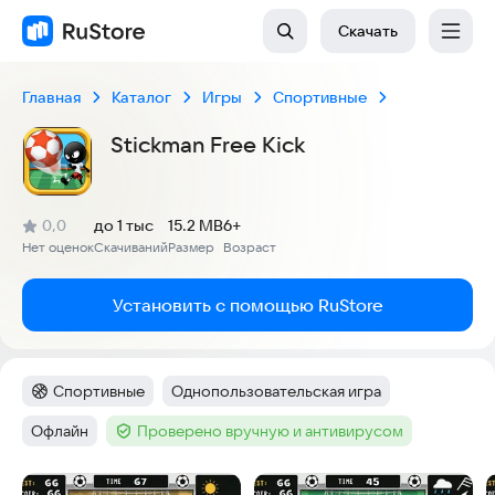
Скачать
Главная
Каталог
Игры
Спортивные
Stickman Free Kick
(
)
0,0
до 1 тыс
15.2 MB
6+
Рейтинг:
Нет оценок
Скачиваний
Размер
Возраст
:
:
:
Установить с помощью RuStore
Спортивные
Однопользовательская игра
Категория
:
Тег
:
Офлайн
Проверено вручную и антивирусом
Тег
:
Тег
:
Скриншоты