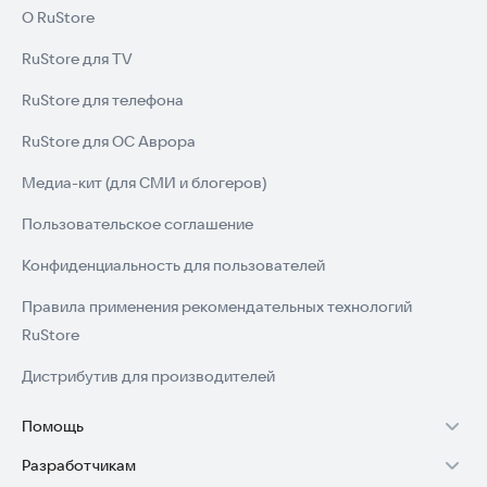
О RuStore
RuStore для TV
RuStore для телефона
RuStore для ОС Аврора
Медиа-кит (для СМИ и блогеров)
Пользовательское соглашение
Конфиденциальность для пользователей
Правила применения рекомендательных технологий
RuStore
Дистрибутив для производителей
Помощь
Разработчикам
Установка RuStore на TV