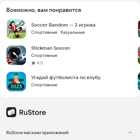
- Классная анимация крупье
- Погодные системы: дождь, снег и солнечно
Возможно, вам понравится
- Ветер добавляет сложности и делает игру более
динамичной
Soccer Random — 2 игрока
- Три футбольных поля для разнообразия
Спортивные
Казуальные
·
Давайте станем суперзвездой футбола Stickman!
Установите игру и начните забивать голы уже сегодня.
Stickman Soccer
Спортивные
4,0
Угадай футболиста по клубу
Спортивные
RuStore магазин приложений