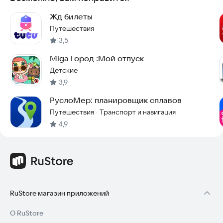
4. Сохраните приложение HandiGo, чтобы оно всегда было
под рукой для вашего следующего приключения.
Жд билеты
Путешествия
Скачайте HandiGo прямо сейчас и начните путешествовать с
3,5
умом!
Miga Город :Мой отпуск
Детские
3,9
РуслоМер: планировщик сплавов
Путешествия
Транспорт и навигация
·
4,9
RuStore магазин приложений
О RuStore