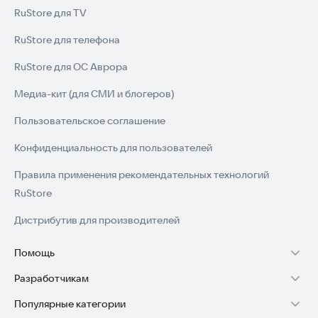
RuStore для TV
RuStore для телефона
RuStore для ОС Аврора
Медиа-кит (для СМИ и блогеров)
Пользовательское соглашение
Конфиденциальность для пользователей
Правила применения рекомендательных технологий
RuStore
Дистрибутив для производителей
Помощь
Разработчикам
Установка RuStore на TV
Популярные категории
Зарабатывать с RuStore
Установка RuStore на телефон