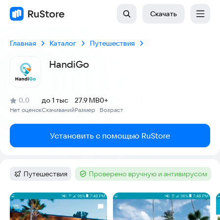
Скачать
Главная
Каталог
Путешествия
HandiGo
(
)
0,0
до 1 тыс
27.9 MB
0+
Рейтинг:
Нет оценок
Скачиваний
Размер
Возраст
:
:
:
Установить с помощью RuStore
Путешествия
Проверено вручную и антивирусом
Категория
:
Тег
:
Скриншоты