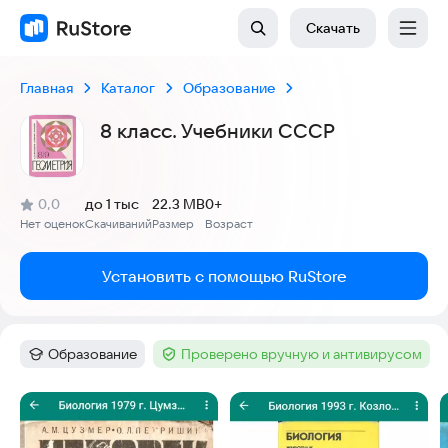
Скачать
Главная
Каталог
Образование
8 класс. Учебники СССР
(
)
0,0
до 1 тыс
22.3 MB
0+
Рейтинг:
Нет оценок
Скачиваний
Размер
Возраст
:
:
:
Установить с помощью RuStore
Образование
Проверено вручную и антивирусом
Категория
:
Тег
:
Скриншоты