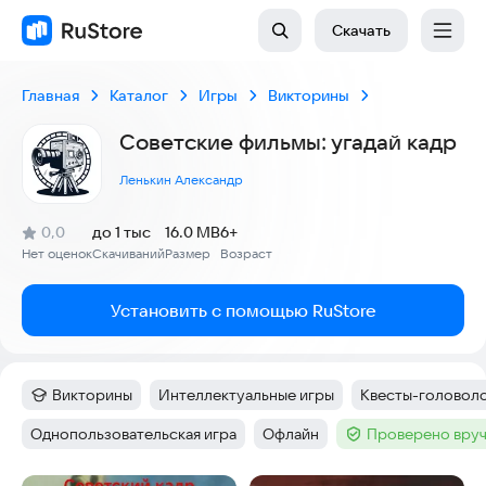
Скачать
Главная
Каталог
Игры
Викторины
Советские фильмы: угадай кадр
Ленькин Александр
(
)
0,0
до 1 тыс
16.0 MB
6+
Рейтинг:
Нет оценок
Скачиваний
Размер
Возраст
:
:
:
Установить с помощью RuStore
Викторины
Интеллектуальные игры
Квесты-головол
Категория
:
Тег
:
Тег
:
Однопользовательская игра
Офлайн
Проверено вруч
Тег
:
Тег
:
Тег
: