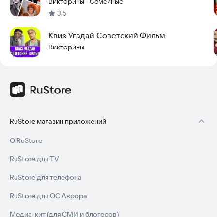
Викторины
Семейные
·
кадры, чтобы игра оставалась свежей и разнообразной.
3,5
Скачивайте «Советские фильмы: угадай кадр» прямо сейчас,
Квиз Угадай Советский Фильм
освежайте в памяти любимые ленты и открывайте для себя
новые страницы великого кино — где угодно и когда угодно!
Викторины
RuStore магазин приложений
О RuStore
RuStore для TV
RuStore для телефона
RuStore для ОС Аврора
Медиа-кит (для СМИ и блогеров)