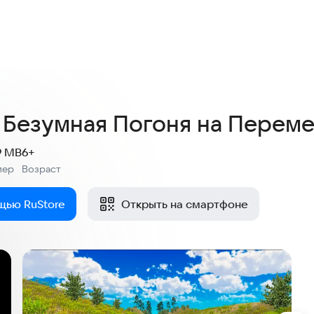
5,0
11 оценок
 Безумная Погоня на Перем
9 MB
6+
мер
Возраст
:
щью RuStore
Открыть на смартфоне