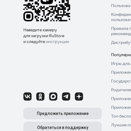
Пользова
Конфиден
пользова
Правила 
Наведите камеру
рекоменд
для загрузки RuStore
и следуйте
инструкции
Дистрибу
Популярн
Игры для 
Приложен
Государс
Родителя
Приложен
Приложен
Предложить приложение
Топ беспл
Лучшие п
Обратиться в поддержку