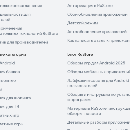
тельское соглашение
Авторизация в RuStore
циальность для
Сбой обновления приложений
телей
Детский режим
применения
Автообновление приложений
ательных технологий RuStore
Как написать отзыв к приложе
тив для производителей
ые категории
Блог RuStore
Android
Обзоры игр для Android 2025
ия банков
Обзоры мобильных приложений
твенные
Лайфхаки и советы для Android
пользователей
м
Обзоры и инструкции по устано
ия для шопинга
и программ
ия для ТВ
Материалы RuStore: инструкци
обзоры, новости
атных игр
Детальные разборы приложений
латные игры