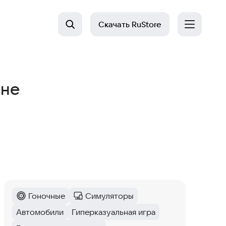
Скачать
RuStore
ене
Гоночные
Симуляторы
Категория
:
Категория
:
Автомобили
Гиперказуальная игра
Тег
:
Тег
: