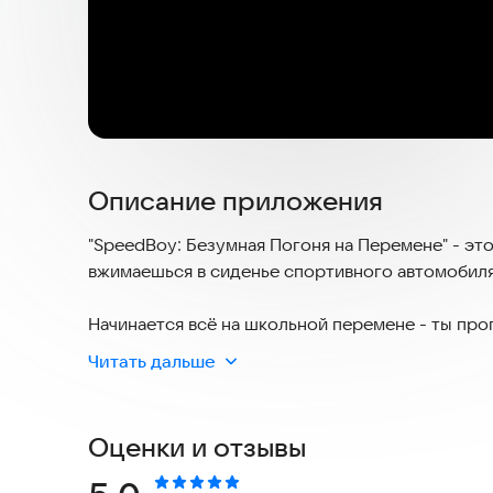
Описание приложения
"SpeedBoy: Безумная Погоня на Перемене" - эт
вжимаешься в сиденье спортивного автомобиля 
Начинается всё на школьной перемене - ты прогу
Почему бы не взять её на прогулку? Но вот неза
Читать дальше
предстоит не просто спасаться, а выживать в
Что тебя ждёт?
Оценки и отзывы
🚗 Невероятная скорость: Почувствуй, каково э
думая о последствиях.