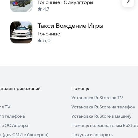
Гоночные
·
Симуляторы
4,7
Такси Вождение Игры
Гоночные
5,0
магазин приложений
Помощь
Установка RuStore на TV
ля TV
Установка RuStore на телефон
ля телефона
Установка RuStore в машину
для ОС Аврора
Помощь пользователям RuStor
 (для СМИ и блогеров)
Покупки и возвраты