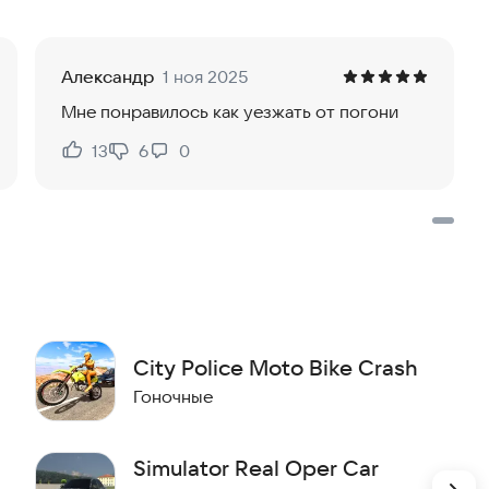
ебе расслабиться, и они будут использовать всё
лицейский пост или машину - это не просто физика,
Александр
1 ноя 2025
Мне понравилось как уезжать от погони
 все испытания и дойти до финиша, избегая всего, что
13
6
0
Нравится:
Не нравится:
City Police Moto Bike Crash
Гоночные
Simulator Real Oper Car