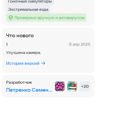
Гоночные симуляторы
Тег
:
Экстремальная езда
Тег
:
Проверено вручную и антивирусом
Тег
:
Что нового
Версия:
Дата:
1
8 апр 2025
Улучшена камера.
История версий
Разработчик
+
20
Петренко Семен Николаевич