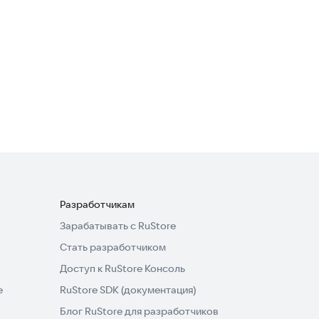
Симулятор Гаишника
Экшен
·
Гоночные
4,3
Вождение машины ДПС:
новая игра полиция
Гоночные
·
Симуляторы
4,2
Разработчикам
Зарабатывать с RuStore
Стать разработчиком
Доступ к RuStore Консоль
e
RuStore SDK (документация)
Блог RuStore для разработчиков