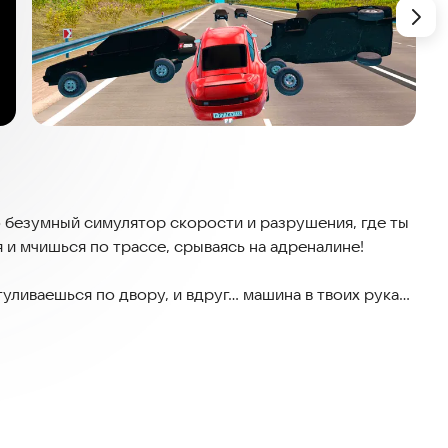
о безумный симулятор скорости и разрушения, где ты
и мчишься по трассе, срываясь на адреналине!
ливаешься по двору, и вдруг... машина в твоих руках!
дача - полицейские уже на хвосте! И теперь тебе
 шокирующем столкновении.
то - мчаться по трассе на предельной скорости, не