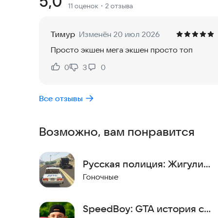
Рейтинг:
5,0
11 оценок
・2 отзыва
🚔 Полицейские погоня: Полицейские не дадут т
чтобы остановить тебя.
💥 Динамичные столкновения: Каждый удар в по
Тимур
Изменён 20 июл 2026
это мощная доза адреналина.
Просто экшен мега экшен просто топ
🏁 Цель - не сдаваться: Ты должен пройти через
встает на твоём пути.
0
3
0
Нравится:
Не нравится:
Для связи:
seminbiz@mail.ru
Все отзывы
Возможно, вам понравится
Русская полиция: Жигули
гонки
Гоночные
SpeedBoy: GTA история с