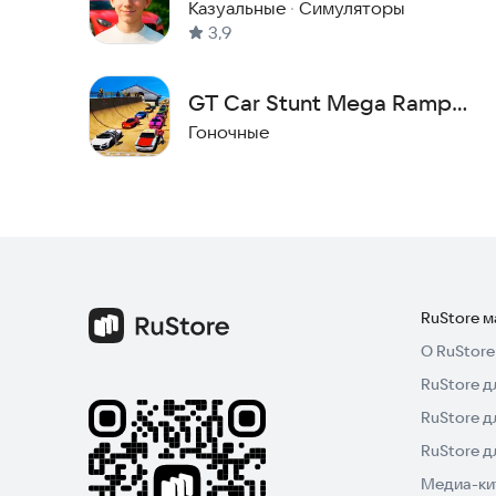
Дедом
Казуальные
·
Симуляторы
3,9
GT Car Stunt Mega Ramp
Racing
Гоночные
RuStore 
О RuStore
RuStore д
RuStore д
RuStore 
Медиа-кит