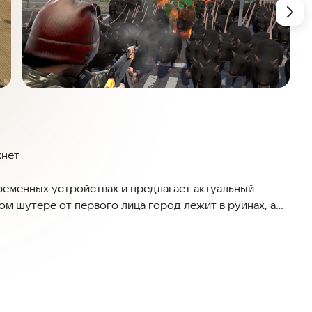
хнет
временных устройствах и предлагает актуальный
м шутере от первого лица город лежит в руинах, а
, садись в вертолёт и отбивайся от волн гигантских
то шутер — это огненная битва за последнее спасение