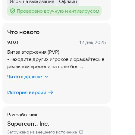
Игры на выживание
Офлайн
Тег
:
Тег
:
Проверено вручную и антивирусом
Тег
:
Что нового
Версия:
Дата:
9.0.0
12 дек 2025
Битва вторжения (PVP)
-Находите других игроков и сражайтесь в
реальном времени на поле боя!
Читать дальше
Разблокировка слотов для карт
-Разблокируйте больше слотов для карт
История версий
по мере повышения уровня.
Магазин
Разработчик
-Ознакомьтесь с новыми винтовками,
Supercent, Inc.
дробовиками и снайперскими винтовками
в магазине!
Загружено из внешнего источника