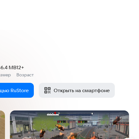
86.4 MB
12+
азмер
Возраст
:
щью RuStore
Открыть на смартфоне