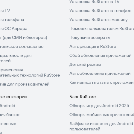
Установка RuStore на TV
это выживание, требующее стратегии, управления
ля TV
Установка RuStore на телефон
оторый рушится, каждое решение на вес золота.
ля телефона
Установка RuStore в машину
для ОС Аврора
Помощь пользователям RuStor
 (для СМИ и блогеров)
Покупки и возвраты
 Любишь FPS про зомби, симуляторы выживания или
тельское соглашение
Авторизация в RuStore
ненной игре.
циальность для
Сбой обновления приложений
телей
Детский режим
применения
Автообновление приложений
ательных технологий RuStore
ёт силу сжигать, уничтожать и перехитрить
Как написать отзыв к приложе
тив для производителей
я и настоящих испытаний — без повторений.
ые категории
Блог RuStore
Android
Обзоры игр для Android 2025
а предлагает свежий взгляд на огненный бой. Каждая
ия банков
Обзоры мобильных приложений
ханикам, безумным врагам и обновлениям в реальном
твенные
Лайфхаки и советы для Android
мутантов или выживать в конце света? Добро
пользователей
м