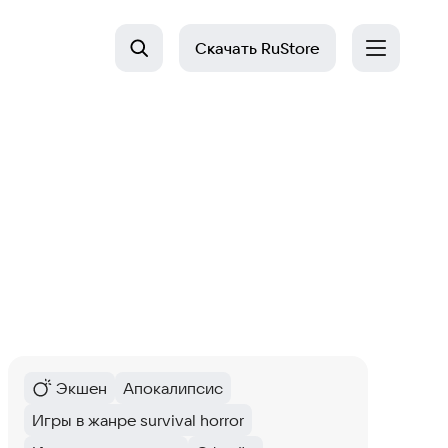
Скачать
RuStore
Экшен
Апокалипсис
Категория
:
Тег
:
Игры в жанре survival horror
Тег
: