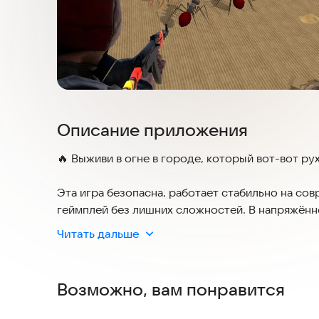
Описание приложения
🔥 Выживи в огне в городе, который вот-вот ру
Эта игра безопасна, работает стабильно на со
геймплей без лишних сложностей. В напряжённо
по улицам бродят страшные мутанты. Вооружись
Читать дальше
жуков, зомби и ужасных мутантов. Это не прос
человечества.
Возможно, вам понравится
💥 Стреляй, сжигай и выживай