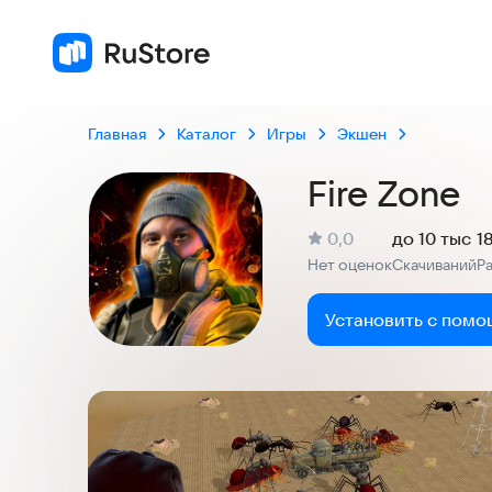
Главная
Каталог
Игры
Экшен
Fire Zone
(
)
0,0
до 10 тыс
1
Рейтинг:
Нет оценок
Скачиваний
Р
:
:
Установить с помо
Скриншоты