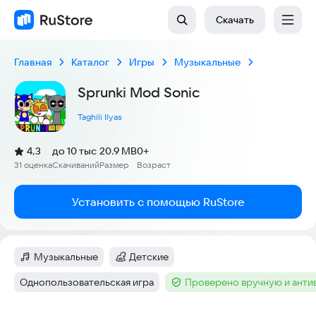
Скачать
Главная
Каталог
Игры
Музыкальные
Sprunki Mod Sonic
Taghili Ilyas
(
)
4,3
до 10 тыс
20.9 MB
0+
Рейтинг:
31 оценка
Скачиваний
Размер
Возраст
:
:
:
Установить с помощью RuStore
Музыкальные
Детские
Категория
:
Категория
:
Однопользовательская игра
Проверено вручную и ант
Тег
:
Тег
: