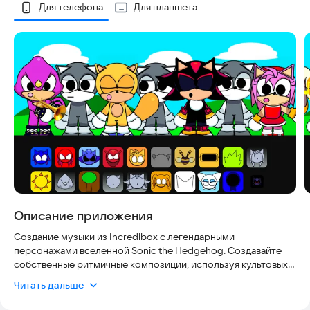
Скриншоты
Для телефона
Для планшета
Описание приложения
Создание музыки из Incredibox с легендарными
персонажами вселенной Sonic the Hedgehog. Создавайте
собственные ритмичные композиции, используя культовых
героев, таких как Соник, Тейлз, Наклз и Эми, каждый из
Читать дальше
которых привносит в игру свои особенные звуки и
анимацию.