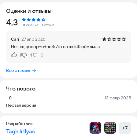
Оценки и отзывы
🎵 Музыкальная магия Соника
Перетаскивайте персонажей на сцену, комбинируйте их
Рейтинг:
4,3
звуки и создавайте уникальные треки, наполняя их
31 оценка
・1 отзыв
динамикой и энергией мира Sonic!
Cari
27 апр 2026
🎶 Экспериментируйте и открывайте новое
Негнщщолор+о+не8г7н ген шек35ц6млмла
Объединяйте различные элементы, чтобы находить скрытые
анимации и специальные музыкальные эффекты. Чем больше
1
4
0
Нравится:
Не нравится:
комбинаций, тем больше возможностей для творчества!
Все отзывы
🕹️ Простой и увлекательный геймплей
Интуитивный интерфейс с перетаскиванием позволяет
быстро освоить игру и сразу приступить к созданию
Что нового
собственных музыкальных шедевров.
Версия:
Дата:
1.0
13 февр 2025
Sprunki Mod Sonic — это идеальный микс ритма,
Первая версия
креативности и приключений, который порадует как
поклонников музыки, так и фанатов культового ежа Соника!
🚀🎧
Разработчик
+
7
Taghili Ilyas
📩 Контакты: