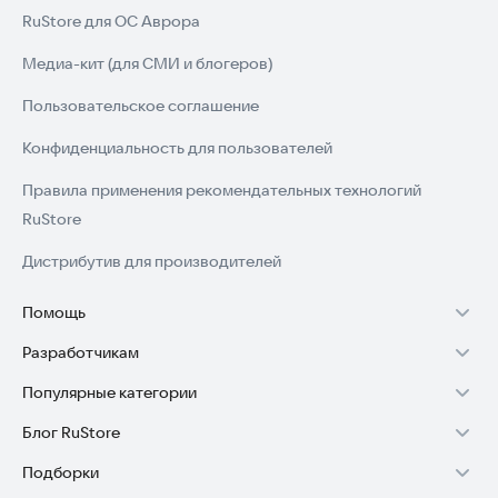
RuStore для ОС Аврора
Медиа-кит (для СМИ и блогеров)
Пользовательское соглашение
Конфиденциальность для пользователей
Правила применения рекомендательных технологий
RuStore
Дистрибутив для производителей
Помощь
Разработчикам
Установка RuStore на TV
Популярные категории
Зарабатывать с RuStore
Установка RuStore на телефон
Блог RuStore
Игры для Android
Стать разработчиком
Установка RuStore в машину
Подборки
Обзоры игр для Android 2025
Приложения банков
Доступ к RuStore Консоль
Помощь пользователям RuStore