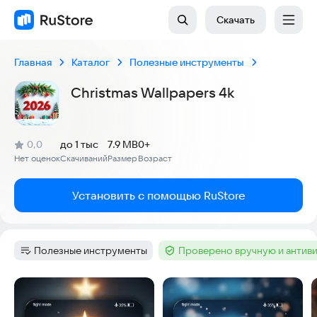
Скачать
Главная
Каталог
Полезные инструменты
Christmas Wallpapers 4k
(
)
0,0
до 1 тыс
7.9 MB
0+
Рейтинг:
Нет оценок
Скачиваний
Размер
Возраст
:
:
:
Установить с помощью RuStore
Полезные инструменты
Проверено вручную и антив
Категория
:
Тег
:
Скриншоты