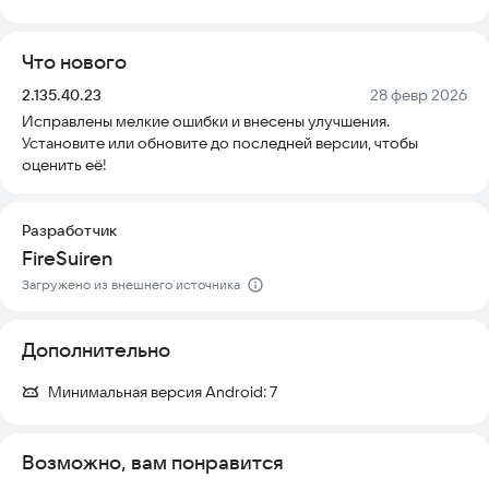
праздником, загружая высококачественные изображения
прямо на телефон без риска вирусов или скрытых платежей.
Что нового
Зима уже близко, а вместе с ней приходит Рождество! Мы
Версия:
Дата:
2.135.40.23
28 февр 2026
подготовили для вас коллекцию впечатляющих обоев.
Исправлены мелкие ошибки и внесены улучшения.
Надеемся, вам понравится наш контент, и вы захотите
Установите или обновите до последней версии, чтобы
поделиться этими фонами с друзьями.
оценить её!
Особенности:
❋ Простой в использовании интерфейс и быстрая загрузка.
Разработчик
❋ Регулярные обновления коллекции.
FireSuiren
❋ Рождественские обои высокого разрешения.
Загружено из внешнего источника
Скачайте приложение прямо сейчас и преобразите свой
телефон в праздничную атмосферу!
Дополнительно
Минимальная версия Android:
7
Возможно, вам понравится