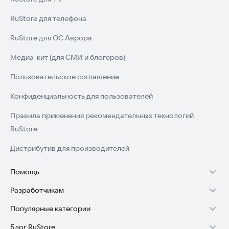
RuStore для телефона
RuStore для ОС Аврора
Медиа-кит (для СМИ и блогеров)
Пользовательское соглашение
Конфиденциальность для пользователей
Правила применения рекомендательных технологий
RuStore
Дистрибутив для производителей
Помощь
Разработчикам
Установка RuStore на TV
Популярные категории
Зарабатывать с RuStore
Установка RuStore на телефон
Блог RuStore